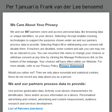
Per 1 januari is Frank van der Lee benoemd
tot partner bij accountants- en
adviesbureau BDO. Van der Lee is
We Care About Your Privacy
verantwoordelijk voor BDO Consultants
We and our
887
partners store and access personal data, like browsing data
Zorg.
or unique identifiers, on your device. Selecting I Accept enables tracking
technologies to support the purposes shown under we and our partners
process data to provide. Selecting Reject All or withdrawing your consent will
Dit heeft
BDO op 2 januari bekend gemaakt
.
disable them. If trackers are disabled, some content and ads you see may not
be as relevant to you. You can resurface this menu to change your choices or
withdraw consent at any time by clicking the Manage Preferences link on the
bottom of the webpage. Your choices will have effect within our Website. For
Adviestrajecten
more details, refer to our Privacy Policy.
Privacy Statement
Would you rather not? Then we only place essential and statistical cookies,
these do not record any data about you as a person
Frank van der Lee werkt sinds 1992 als
We and our partners process data to provide:
accountant en adviseur. Hij leidde onder
Use precise geolocation data. Actively scan device characteristics for
andere de zorgpraktijk van Deloitte in
identification. Store and/or access information on a device. Personalised
advertising and content, advertising and content measurement, audience
Midden-, Oost- en Noord-Nederland. Sinds
research and services development.
2012 werkt hij voor BDO Consultants Zorg.
List of Partners (vendors)