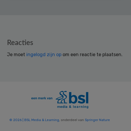
Reader
Reacties
Interactions
Je moet
ingelogd zijn op
om een reactie te plaatsen.
© 2026 | BSL Media & Learning
, onderdeel van
Springer Nature