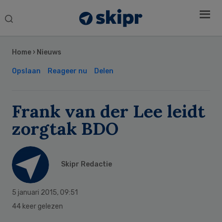
Search
this
Secondary
website
Sidebar
Home
›
Nieuws
Opslaan
Reageer nu
Delen
Frank van der Lee leidt
zorgtak BDO
Skipr Redactie
5 januari 2015
,
09:51
44 keer gelezen