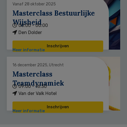
Vanaf 28 oktober 2025
Masterclass Bestuurlijke
Wijsheid
00:00 - 00:00
Den Dolder
Inschrijven
Meer informatie
16 december 2025, Utrecht
Masterclass
Teamdynamiek
09:00 - 16:30
Van der Valk Hotel
Inschrijven
Meer informatie