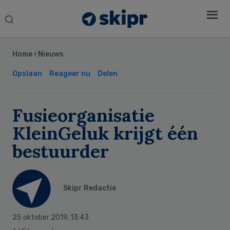
Search
this
Secondary
website
Sidebar
Home
›
Nieuws
Opslaan
Reageer nu
Delen
Fusieorganisatie
KleinGeluk krijgt één
bestuurder
Skipr Redactie
25 oktober 2019
,
13:43