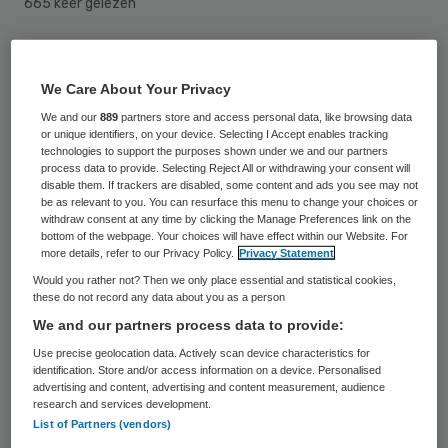
665 keer gelezen
Stichting KleinGeluk zal vanaf 1 januari
2020 verder gaan met een eenhoofdige
We Care About Your Privacy
raad van bestuur. Bert Blaauw zal vanaf
We and our
889
partners store and access personal data, like browsing data
or unique identifiers, on your device. Selecting I Accept enables tracking
dan als enig bestuurder de organisatie voor
technologies to support the purposes shown under we and our partners
process data to provide. Selecting Reject All or withdrawing your consent will
ouderenzorg in Apeldoorn gaan leiden.
disable them. If trackers are disabled, some content and ads you see may not
be as relevant to you. You can resurface this menu to change your choices or
withdraw consent at any time by clicking the Manage Preferences link on the
KleinGeluk is op 1 juli 2018 ontstaan uit een
bottom of the webpage. Your choices will have effect within our Website. For
more details, refer to our Privacy Policy.
Privacy Statement
fusie tussen De Goede Zorg en De
Would you rather not? Then we only place essential and statistical cookies,
Zorgmensen. In het fusietraject was
these do not record any data about you as a person
voorzien dat de nieuwe organisatie
We and our partners process data to provide:
gedurende anderhalf jaar tijdelijk een
Use precise geolocation data. Actively scan device characteristics for
identification. Store and/or access information on a device. Personalised
tweehoofdige raad van bestuur zou
advertising and content, advertising and content measurement, audience
research and services development.
kennen. Dit om de fusie te begeleiden en de
List of Partners (vendors)
organisatie goed te kunnen inrichten,