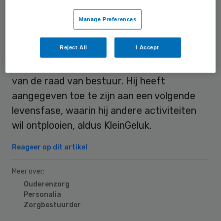
waarna de raad van bestuur voortgezet
Manage Preferences
zou kunnen worden met één persoon, zo
laat de organisatie weten.
Reject All
I Accept
Ton Lijten neemt op 1 januari als voorzitter
van de raad van bestuur. Hij heeft
aangegeven toe te zijn aan een volgende
levensfase, waarin hij andere activiteiten
wil ontplooien, aldus KleinGeluk.
Reageer op dit artikel
Meer over:
Ouderenzorg
Personalia
Zorgbestuurder