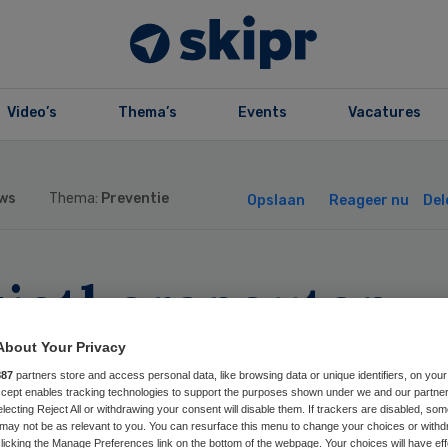
Video’s
Thema’s
Events
Vacatures
ws
Thema:
Preventie
Opslaan
Reageer nu
Del
siotherapeuten
jven voorlopig op
About Your Privacy
887
partners store and access personal data, like browsing data or unique identifiers, on your
stand behandelen
Accept enables tracking technologies to support the purposes shown under we and our partne
electing Reject All or withdrawing your consent will disable them. If trackers are disabled, so
may not be as relevant to you. You can resurface this menu to change your choices or withd
licking the Manage Preferences link on the bottom of the webpage. Your choices will have eff