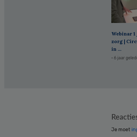
Webinar 1 
zorg | Cir
in ...
· 6 jaar gele
Reader
Reactie
Interactions
Je moet
in