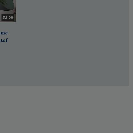
32:08
zame
stof