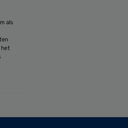
m als
nten
 het
s