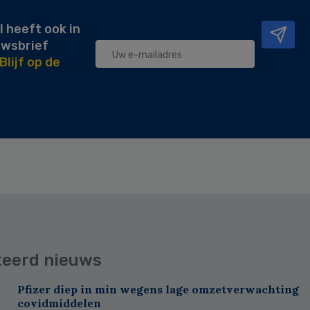
l heeft ook in
uwsbrief
Blijf op de
teerd nieuws
Pfizer diep in min wegens lage omzetverwachting
covidmiddelen