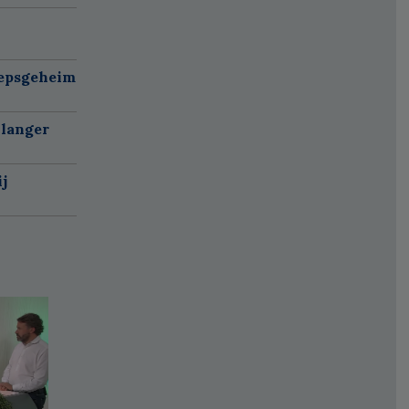
oepsgeheim
 langer
j