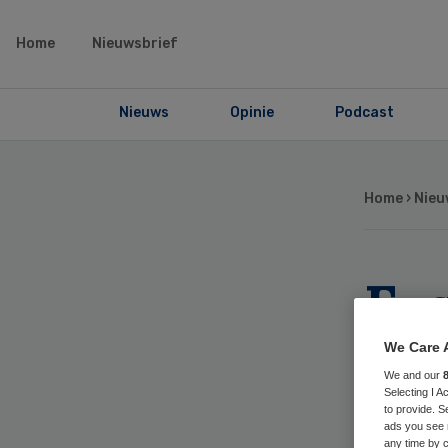
Home
Nieuwsbrief
Nieuws
Opinie
Podcast
Home
›
Nieu
Fy
bli
We Care 
We and our
af
Selecting I 
to provide. S
ads you see 
any time by c