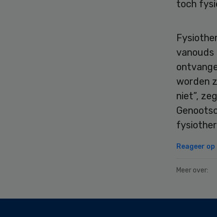
toch fysi
Fysiothe
vanouds 
ontvangen
worden ze
niet”, ze
Genootsch
fysiothe
Reageer op d
Meer over:
Secondary
Sidebar