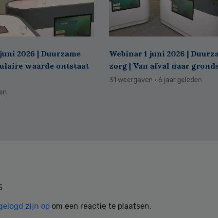
juni 2026 | Duurzame
Webinar 1 juni 2026 | Duur
culaire waarde ontstaat
zorg | Van afval naar grond
31 weergaven
· 6 jaar geleden
den
s
gelogd zijn op
om een reactie te plaatsen.