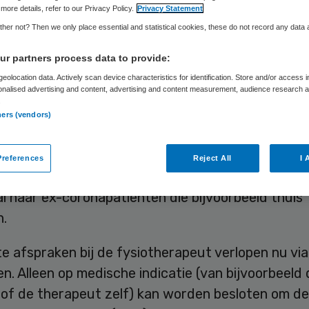
more details, refer to our Privacy Policy.
Privacy Statement
her not? Then we only place essential and statistical cookies, these do not record any data
Skipr Redactie
22 april 2020
,
13:24
1160 keer gelezen
r partners process data to provide:
eolocation data. Actively scan device characteristics for identification. Store and/or access 
onalised advertising and content, advertising and content measurement, audience research 
tschap is bezig om instructies en richtlijnen te 
.
evalidatie van coronapatiënten. Die lopen kans op
ners (vendors)
e door de ziekte, zoals verlies van long- en
citeit. Fysiotherapeuten, vooral bijvoorbeeld
references
Reject All
I 
therapeuten, spelen een grote rol bij die revalidat
l naar ex-coronapatiënten die bijvoorbeeld thuis
n.
 afspraken bij de fysiotherapeut verlopen nu via
en. Alleen op medische indicatie (van bijvoorbeeld
 of de therapeut zelf) kan worden besloten om de