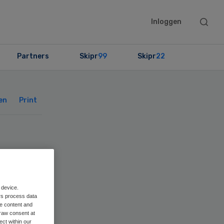
Searc
Inloggen
this
websit
Partners
Skipr
99
Skipr
22
Primary
Sidebar
en
Print
 device.
rs process data
me content and
raw consent at
ect within our