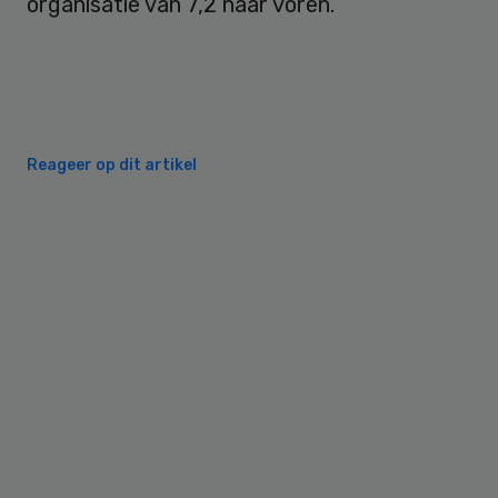
organisatie van 7,2 naar voren.
Reageer op dit artikel
Primary
Sidebar