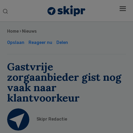
Search
this
Secondary
website
Sidebar
Home
›
Nieuws
Opslaan
Reageer nu
Delen
Gastvrije
zorgaanbieder gist nog
vaak naar
klantvoorkeur
Skipr Redactie