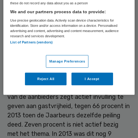
these do not record any data about you as a person
meer gaan investeren in verbetering van de
We and our partners process data to provide:
gastvrijheid. Toch weet de helft niet goed
Use precise geolocation data. Actively scan device characteristics for
wat de klant precies wil. Eén en ander blijkt
identification. Store and/or access information on a device. Personalised
advertising and content, advertising and content measurement, audience
uit onderzoek van Jaarbeurs Utrecht naar
research and services development.
List of Partners (vendors)
Gastvrijheid in de Zorg.
De
enquête onder ruim 300 zorgmanagers
Manage Preferences
en -professionals
laat zien dat
zorgaanbieders groeiend strategisch
Reject All
I Accept
belang hechten aan gastvrijheid. Driekwart
van de aanbieders zegt actief invulling te
geven aan gastvrijheid, tegen 66 procent in
2013 toen de Jaarbeurs dezelfde peiling
deed. Zeven procent is niet actief bezig
met het thema. In 2013 was dit nog 9