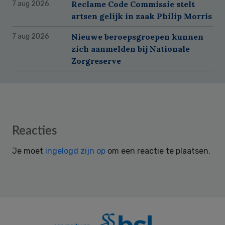
Reclame Code Commissie stelt
7 aug 2026
artsen gelijk in zaak Philip Morris
Nieuwe beroepsgroepen kunnen
7 aug 2026
zich aanmelden bij Nationale
Zorgreserve
Reader
Reacties
Interactions
Je moet
ingelogd zijn op
om een reactie te plaatsen.