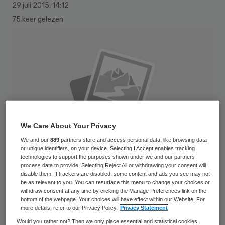
29 juli 2015
,
14:12
75 keer gelezen
We Care About Your Privacy
We and our
889
partners store and access personal data, like browsing data
or unique identifiers, on your device. Selecting I Accept enables tracking
technologies to support the purposes shown under we and our partners
process data to provide. Selecting Reject All or withdrawing your consent will
disable them. If trackers are disabled, some content and ads you see may not
be as relevant to you. You can resurface this menu to change your choices or
withdraw consent at any time by clicking the Manage Preferences link on the
AppleMark
bottom of the webpage. Your choices will have effect within our Website. For
more details, refer to our Privacy Policy.
Privacy Statement
Bijna driekwart van de zorginstellingen is
Would you rather not? Then we only place essential and statistical cookies,