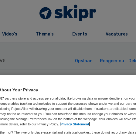
Video’s
Thema’s
Events
Vacatures
ws
Opslaan
Reageer nu
Del
en papieren mee
About Your Privacy
887
partners store and access personal data, like browsing data or unique identifiers, on your
j mondzorg via W
Accept enables tracking technologies to support the purposes shown under we and our partne
electing Reject All or withdrawing your consent will disable them. If trackers are disabled, so
may not be as relevant to you. You can resurface this menu to change your choices or withd
licking the Manage Preferences link on the bottom of the webpage. Your choices will have eff
more details, refer to our Privacy Policy.
Privacy Statement
her not? Then we only place essential and statistical cookies, these do not record any data