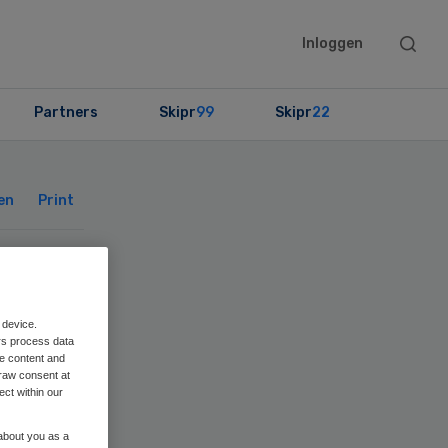
Searc
Inloggen
this
websit
Partners
Skipr
99
Skipr
22
Primary
Sidebar
en
Print
r
 device.
lz
rs process data
me content and
raw consent at
ect within our
 about you as a