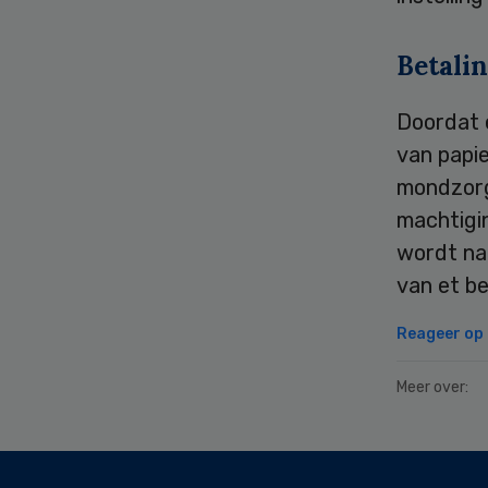
Betali
Doordat 
van papie
mondzorg
machtigin
wordt na
van et b
Reageer op d
Meer over:
Secondary
Sidebar