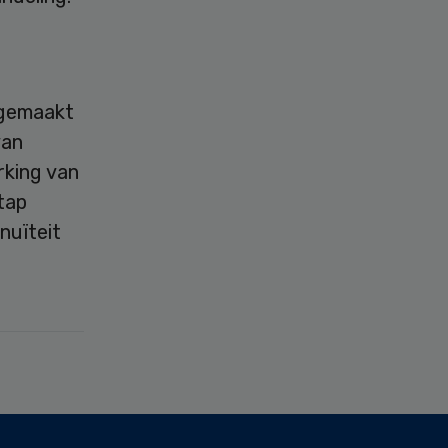
 gemaakt
van
rking van
tap
nuïteit