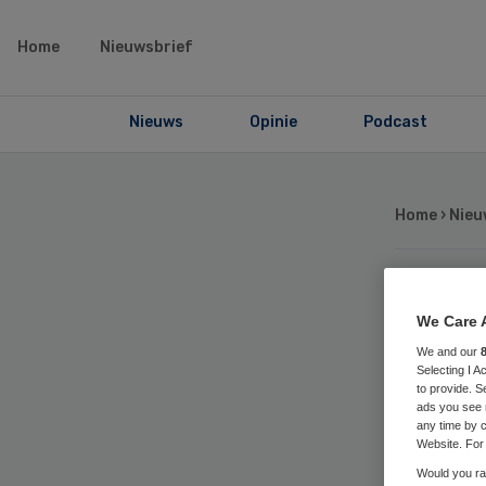
Home
Nieuwsbrief
Nieuws
Opinie
Podcast
Home
›
Nieu
Ge
We Care 
We and our
bi
Selecting I 
to provide. S
ads you see 
any time by c
Website. For 
Would you rat