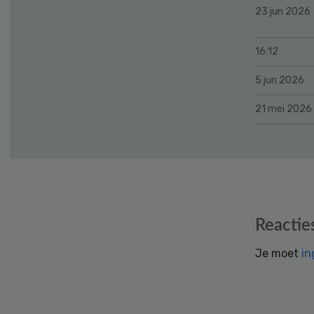
23 jun 2026
16:12
5 jun 2026
21 mei 2026
Reader
Reactie
Interactions
Je moet
in