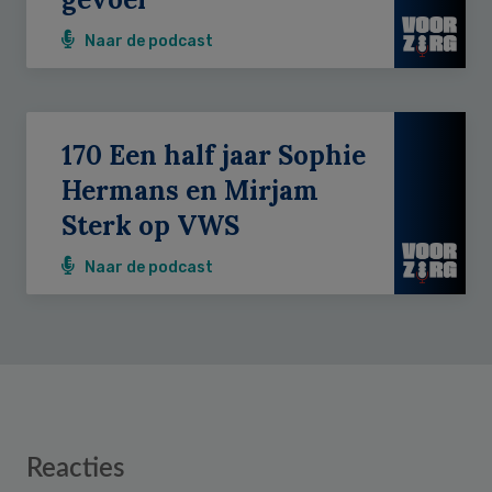
Naar de podcast
170 Een half jaar Sophie
Hermans en Mirjam
Sterk op VWS
Naar de podcast
Reader
Reacties
Interactions