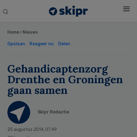
Search
this
Secondary
website
Sidebar
Home
›
Nieuws
Opslaan
Reageer nu
Delen
Gehandicaptenzorg
Drenthe en Groningen
gaan samen
Skipr Redactie
25 augustus 2014
,
07:49