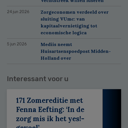
Vechtstreek willen fuseren
Zorgeconomen verdeeld over
24 jun 2026
sluiting VUmc: van
kapitaalvernietiging tot
economische logica
Mediis neemt
5 jun 2026
Huisartsenspoedpost Midden-
Holland over
Interessant voor u
171 Zomereditie met
Fenna Eefting: ‘In de
zorg mis ik het yes!-
gevoel’