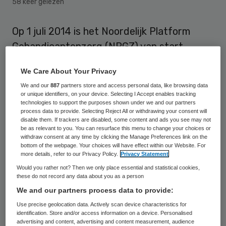
58 keer gelezen
Op 1 juli 2014 is het Noordelijk Platform
Gehandicaptenzorg (NPGZ) van start
gegaan. In het NPGZ zijn het Platform
We Care About Your Privacy
Gehandicaptenzorg Groningen (PGZG) en de
We and our
887
partners store and access personal data, like browsing data
Vereniging Gehandicaptenzorg Drenthe
or unique identifiers, on your device. Selecting I Accept enables tracking
technologies to support the purposes shown under we and our partners
samengevoegd.
process data to provide. Selecting Reject All or withdrawing your consent will
disable them. If trackers are disabled, some content and ads you see may not
be as relevant to you. You can resurface this menu to change your choices or
Wmo
withdraw consent at any time by clicking the Manage Preferences link on the
bottom of the webpage. Your choices will have effect within our Website. For
more details, refer to our Privacy Policy.
Privacy Statement
Het
Noordelijk Platform Gehandicaptenzorg
Would you rather not? Then we only place essential and statistical cookies,
these do not record any data about you as a person
werkt samen met de overheid en veel
We and our partners process data to provide:
organisaties binnen zorg en welzijn,
Use precise geolocation data. Actively scan device characteristics for
onderwijs en bedrijfsleven aan deelname
identification. Store and/or access information on a device. Personalised
advertising and content, advertising and content measurement, audience
van mensen met een beperking binnen onze