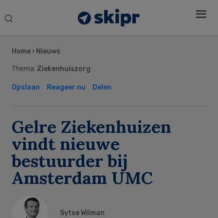
Search
this
Secondary
website
Sidebar
Home
›
Nieuws
Thema:
Ziekenhuiszorg
Opslaan
Reageer nu
Delen
Gelre Ziekenhuizen
vindt nieuwe
bestuurder bij
Amsterdam UMC
Sytse Wilman