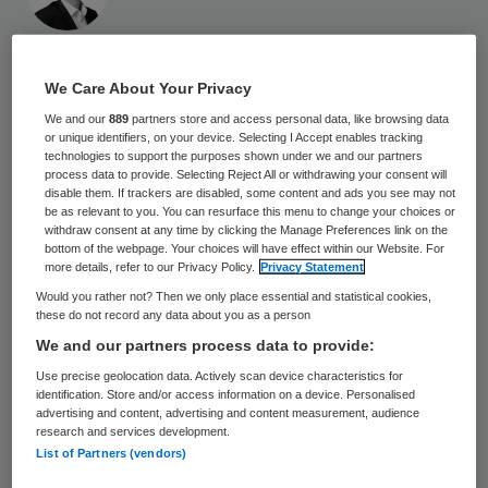
9 december 2024
,
13:08
3659 keer gelezen
We Care About Your Privacy
We and our
889
partners store and access personal data, like browsing data
Martiene Riedijk gaat de raad van bestuur
or unique identifiers, on your device. Selecting I Accept enables tracking
van Gelre Ziekenhuizen versterken.
technologies to support the purposes shown under we and our partners
process data to provide. Selecting Reject All or withdrawing your consent will
Momenteel werkt ze nog als internist-
disable them. If trackers are disabled, some content and ads you see may not
be as relevant to you. You can resurface this menu to change your choices or
intensivist en lid van de medische directie
withdraw consent at any time by clicking the Manage Preferences link on the
bottom of the webpage. Your choices will have effect within our Website. For
van Amsterdam UMC.
more details, refer to our Privacy Policy.
Privacy Statement
Would you rather not? Then we only place essential and statistical cookies,
these do not record any data about you as a person
Martiene Riedijk treedt aan per 1 maart
We and our partners process data to provide:
2025 en krijgt de portefeuille Zorg,
Use precise geolocation data. Actively scan device characteristics for
identification. Store and/or access information on a device. Personalised
Kwaliteit en Veiligheid. Ze neemt de taken
advertising and content, advertising and content measurement, audience
over van Floor Haak-van der Lely op, die het
research and services development.
List of Partners (vendors)
afgelopen jaar als interim-bestuurslid