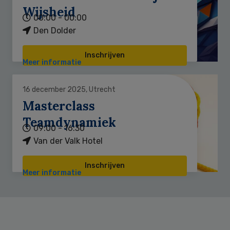
Wijsheid
00:00 - 00:00
Den Dolder
Inschrijven
Meer informatie
16 december 2025, Utrecht
Masterclass
Teamdynamiek
09:00 - 16:30
Van der Valk Hotel
Inschrijven
Meer informatie