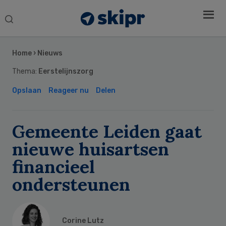
Search
this
Secondary
website
Sidebar
Home
›
Nieuws
Thema:
Eerstelijnszorg
Opslaan
Reageer nu
Delen
Gemeente Leiden gaat
nieuwe huisartsen
financieel
ondersteunen
Corine Lutz