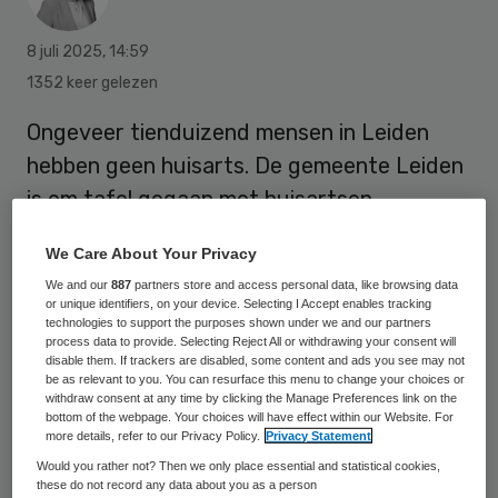
8 juli 2025
,
14:59
1352 keer gelezen
Ongeveer tienduizend mensen in Leiden
hebben geen huisarts. De gemeente Leiden
is om tafel gegaan met huisartsen,
zorgverzekeraars en andere betrokken
We Care About Your Privacy
partijen en gaat huisartsen ondersteunen.
We and our
887
partners store and access personal data, like browsing data
or unique identifiers, on your device. Selecting I Accept enables tracking
technologies to support the purposes shown under we and our partners
De gemeente wil bij nieuwbouwprojecten
process data to provide. Selecting Reject All or withdrawing your consent will
disable them. If trackers are disabled, some content and ads you see may not
afspraken maken met ontwikkelaars, zodat
be as relevant to you. You can resurface this menu to change your choices or
withdraw consent at any time by clicking the Manage Preferences link on the
er ruimte wordt gereserveerd voor
bottom of the webpage. Your choices will have effect within our Website. For
more details, refer to our Privacy Policy.
Privacy Statement
voorzieningen als de huisarts, maar ook
Would you rather not? Then we only place essential and statistical cookies,
voor bijvoorbeeld kinderopvang. Ook komt
these do not record any data about you as a person