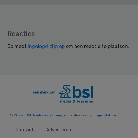
Reader
Reacties
Interactions
Je moet
ingelogd zijn op
om een reactie te plaatsen.
© 2026 | BSL Media & Learning
, onderdeel van
Springer Nature
Contact
Adverteren