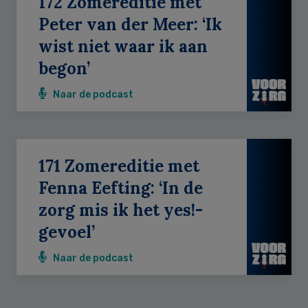
172 Zomereditie met
Peter van der Meer: ‘Ik
wist niet waar ik aan
begon’
Naar de podcast
171 Zomereditie met
Fenna Eefting: ‘In de
zorg mis ik het yes!-
gevoel’
Naar de podcast