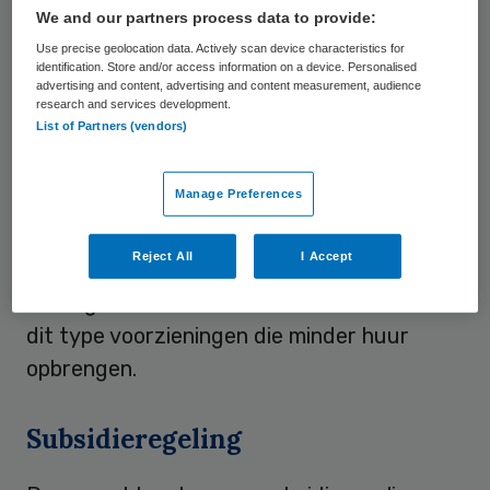
er een subsidieregeling om huisartsen te
We and our partners process data to provide:
ondersteunen.
Use precise geolocation data. Actively scan device characteristics for
identification. Store and/or access information on a device. Personalised
advertising and content, advertising and content measurement, audience
research and services development.
Hoge kosten
List of Partners (vendors)
Een belangrijke oorzaak zijn de kosten die
Manage Preferences
gepaard gaan met het openen van een
huisartsenpraktijk. Ook kiezen
Reject All
I Accept
ontwikkelaars bij nieuwbouw liever voor
woningen en commerciële ruimtes dan voor
dit type voorzieningen die minder huur
opbrengen.
Subsidieregeling