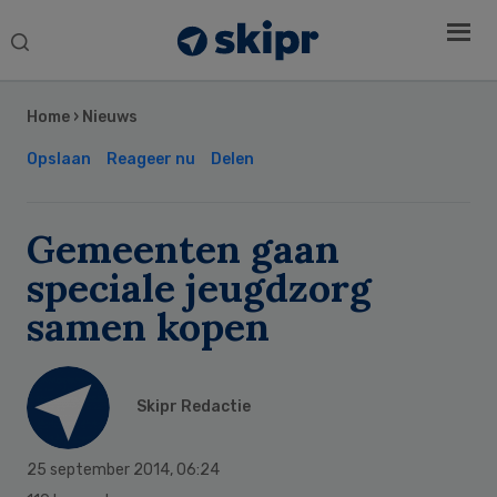
Search
this
Secondary
website
Sidebar
Home
›
Nieuws
Opslaan
Reageer nu
Delen
Gemeenten gaan
speciale jeugdzorg
samen kopen
Skipr Redactie
25 september 2014
,
06:24