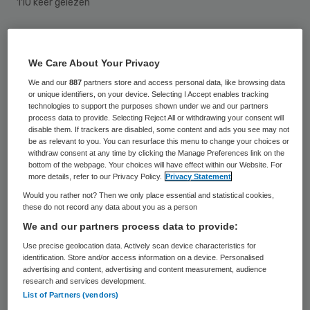
110 keer gelezen
De Nederlandse gemeenten gaan op
grotere schaal samenwerken bij het inkopen
We Care About Your Privacy
van specialistische jeugdzorg. Zo moet
We and our
887
partners store and access personal data, like browsing data
or unique identifiers, on your device. Selecting I Accept enables tracking
worden voorkomen dat die zorg voor
technologies to support the purposes shown under we and our partners
process data to provide. Selecting Reject All or withdrawing your consent will
kwetsbare kinderen in 2015 in de knel komt,
disable them. If trackers are disabled, some content and ads you see may not
be as relevant to you. You can resurface this menu to change your choices or
meldde de Vereniging van Nederlandse
withdraw consent at any time by clicking the Manage Preferences link on the
Gemeenten (VNG) woensdagavond.
bottom of the webpage. Your choices will have effect within our Website. For
more details, refer to our Privacy Policy.
Privacy Statement
Would you rather not? Then we only place essential and statistical cookies,
Vanaf volgend jaar gaat niet het Rijk, maar
these do not record any data about you as a person
de gemeente de jeugdzorg leveren. Dat
We and our partners process data to provide:
betekent dat gemeenten uiterlijk 1
Use precise geolocation data. Actively scan device characteristics for
identification. Store and/or access information on a device. Personalised
november afspraken moeten hebben
advertising and content, advertising and content measurement, audience
gemaakt met zorgaanbieders. Maandag
research and services development.
List of Partners (vendors)
bleek dat dat op het gebied van de