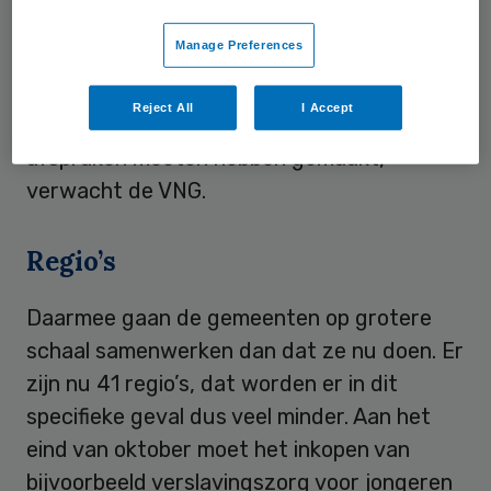
specialistische jeugdzorg spaak loopt. Door
Manage Preferences
gezamenlijk op te trekken in regio’s van
ongeveer een miljoen inwoners, zouden
Reject All
I Accept
gemeenten en zorgaanbieders op tijd
afspraken moeten hebben gemaakt,
verwacht de VNG.
Regio’s
Daarmee gaan de gemeenten op grotere
schaal samenwerken dan dat ze nu doen. Er
zijn nu 41 regio’s, dat worden er in dit
specifieke geval dus veel minder. Aan het
eind van oktober moet het inkopen van
bijvoorbeeld verslavingszorg voor jongeren