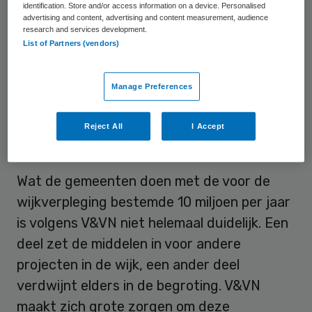
identification. Store and/or access information on a device. Personalised
gemeenten het geld dat bestemd is voor de
advertising and content, advertising and content measurement, audience
research and services development.
wijkverpleegkundige, aan andere zaken
List of Partners (vendors)
uitgeven. Terwijl volgens het recente
Regeerakkoord juist geïnvesteerd moet
Manage Preferences
worden in de wijkverpleging.”
Reject All
I Accept
Zorgen
Wat de gemeenten doen met de voor de
wijkverpleging bestemde 10 miljoen per jaar
is volgens V&VN niet helemaal duidelijk. Een
deel zet de middelen in voor andere
projecten in de wijk, een ander deel
verdwijnt elders in de begroting. V&VN
maakt zich grote zorgen om deze