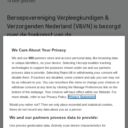
14 keer gelezen
Beroepsvereniging Verpleegkundigen &
Verzorgenden Nederland (V&VN) is bezorgd
over de toekomst van de
wijkverpleegkundige. Van de 10 miljoen euro
We Care About Your Privacy
die de gemeenten de komende twee jaar te
We and our
889
partners store and access personal data, like browsing data
besteden hebben verdwijnt maar liefst de
or unique identifiers, on your device. Selecting I Accept enables tracking
helft in andere projecten, constateert
technologies to support the purposes shown under we and our partners
process data to provide. Selecting Reject All or withdrawing your consent will
V&VN op basis van een eigen enquête.
disable them. If trackers are disabled, some content and ads you see may not
be as relevant to you. You can resurface this menu to change your choices or
withdraw consent at any time by clicking the Manage Preferences link on the
“Wij zien dat ondanks bewezen succes, in
bottom of the webpage. Your choices will have effect within our Website. For
more details, refer to our Privacy Policy.
Privacy Statement
zorg en in besparing, veel Zichtbare
Would you rather not? Then we only place essential and statistical cookies,
Schakel-projecten
nu worden stopgezet
”,
these do not record any data about you as a person
reageert Henk Rosendal, voorzitter V&VN
We and our partners process data to provide:
Eerstelijnsverpleegkundigen. “En dat
Use precise geolocation data. Actively scan device characteristics for