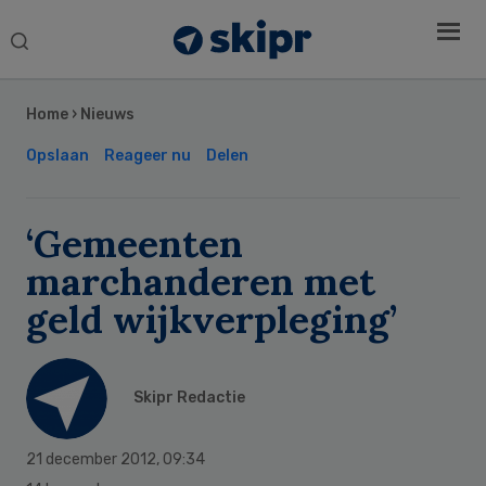
Search
this
Secondary
website
Sidebar
Home
›
Nieuws
Opslaan
Reageer nu
Delen
‘Gemeenten
marchanderen met
geld wijkverpleging’
Skipr Redactie
21 december 2012
,
09:34