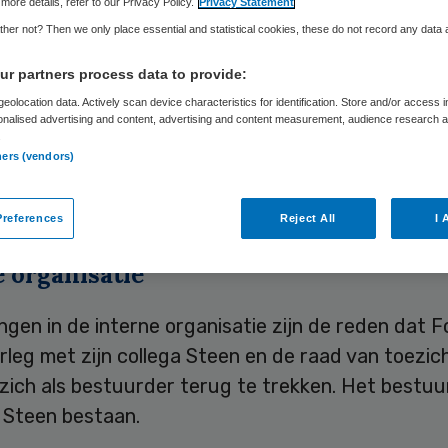
more details, refer to our Privacy Policy.
Privacy Statement
her not? Then we only place essential and statistical cookies, these do not record any data
Skipr Redactie
3 maart 2011
,
15:11
61 keer gelezen
r partners process data to provide:
eolocation data. Actively scan device characteristics for identification. Store and/or access 
onalised advertising and content, advertising and content measurement, audience research 
.
kke heeft op 1 maart zijn functie als bestuurder 
ners (vendors)
gd. Fokke vormde sinds 1999 samen met Henk St
dige raad van bestuur.
references
Reject All
I 
 organisatie
gen in de interne organisatie zijn de reden dat F
leg met zijn collega Steen en de raad van toezic
zich als bestuurder terug te trekken. Het bestuur 
t Steen bestaan.