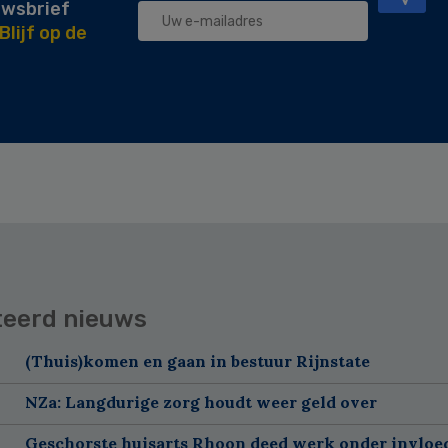
uwsbrief
Blijf op de
teerd nieuws
(Thuis)komen en gaan in bestuur Rijnstate
NZa: Langdurige zorg houdt weer geld over
Geschorste huisarts Rhoon deed werk onder invloe