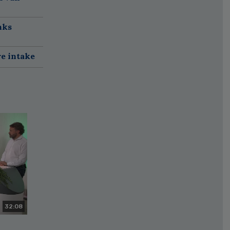
nks
re intake
32:08