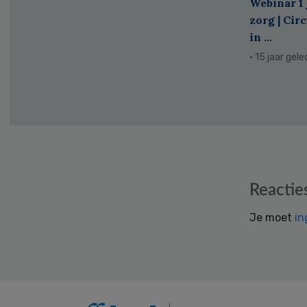
Webinar 1 
zorg | Cir
in ...
· 15 jaar gel
Reader
Reactie
Interactions
Je moet
in