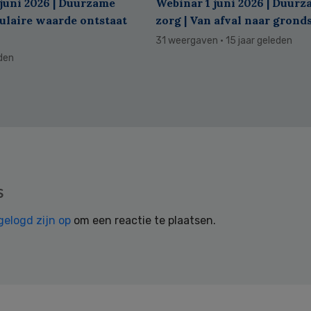
juni 2026 | Duurzame
Webinar 1 juni 2026 | Duur
culaire waarde ontstaat
zorg | Van afval naar grond
31 weergaven
· 15 jaar geleden
eden
s
gelogd zijn op
om een reactie te plaatsen.