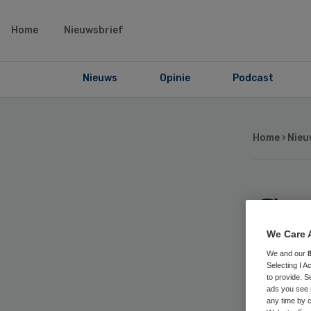
Home
Nieuwsbrief
Nieuws
Opinie
Podcast
Home
›
Nieu
Ge
ter
We Care 
We and our
Selecting I 
bij
to provide. S
ads you see 
any time by c