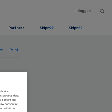
Searc
Inloggen
this
websit
Partners
Skipr
99
Skipr
22
Primary
Sidebar
en
Print
t
r
 device.
rs process data
me content and
raw consent at
ect within our