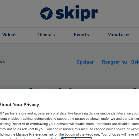
Video’s
Thema’s
Events
Vacatures
ws
Opslaan
Reageer nu
Del
rard Fokke treed
ug als bestuurde
About Your Privacy
887
partners store and access personal data, like browsing data or unique identifiers, on your
Accept enables tracking technologies to support the purposes shown under we and our partne
 Odion
electing Reject All or withdrawing your consent will disable them. If trackers are disabled, so
may not be as relevant to you. You can resurface this menu to change your choices or withd
licking the Manage Preferences link on the bottom of the webpage. Your choices will have eff