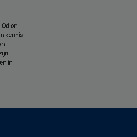
n Odion
jn kennis
en
zijn
en in