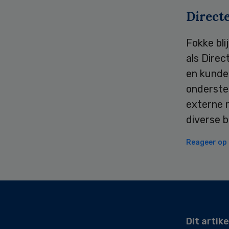
Direct
Fokke bli
als Direc
en kunde
ondersteu
externe r
diverse b
Reageer op d
Secondary
Sidebar
Dit artike