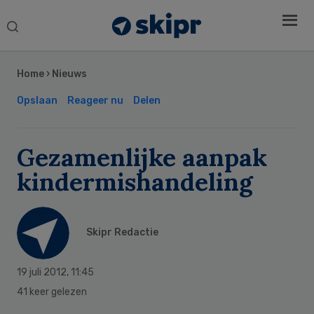
Search
this
Secondary
website
Sidebar
Home
›
Nieuws
Opslaan
Reageer nu
Delen
Gezamenlijke aanpak
kindermishandeling
Skipr Redactie
19 juli 2012
,
11:45
41 keer gelezen