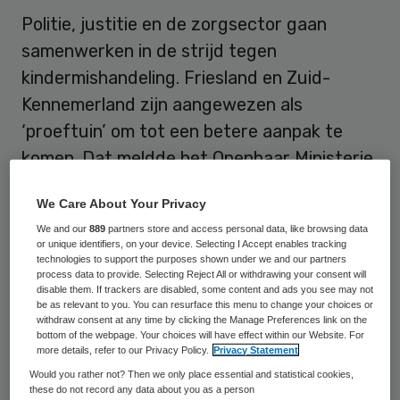
Politie, justitie en de zorgsector gaan
samenwerken in de strijd tegen
kindermishandeling. Friesland en Zuid-
Kennemerland zijn aangewezen als
‘proeftuin’ om tot een betere aanpak te
komen. Dat meldde het Openbaar Ministerie
in Leeuwarden donderdag.
We Care About Your Privacy
De pogingen die de overheid de afgelopen
We and our
889
partners store and access personal data, like browsing data
or unique identifiers, on your device. Selecting I Accept enables tracking
jaren heeft ondernomen om
technologies to support the purposes shown under we and our partners
process data to provide. Selecting Reject All or withdrawing your consent will
kindermishandeling te voorkomen en tegen
disable them. If trackers are disabled, some content and ads you see may not
te gaan, hebben onvoldoende effect gehad,
be as relevant to you. You can resurface this menu to change your choices or
withdraw consent at any time by clicking the Manage Preferences link on the
constateert zowel justitie als de
bottom of the webpage. Your choices will have effect within our Website. For
more details, refer to our Privacy Policy.
Privacy Statement
hulpverlening.
Would you rather not? Then we only place essential and statistical cookies,
these do not record any data about you as a person