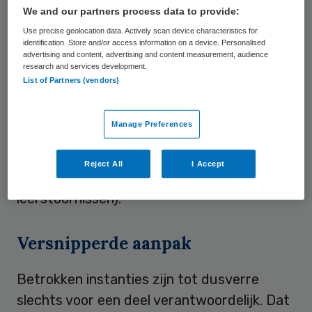
Cijfers
We and our partners process data to provide:
Use precise geolocation data. Actively scan device characteristics for
identification. Store and/or access information on a device. Personalised
Elk jaar worden in Nederland 119.000
advertising and content, advertising and content measurement, audience
research and services development.
kinderen mishandeld, misbruikt of
List of Partners (vendors)
verwaarloosd. Ongeveer 50 ervan sterven
aan de gevolgen. In elke schoolklas zit een
Manage Preferences
kind dat wordt mishandeld en bij 80.000 van
de 119.000 mishandelde kinderen ontstaat
Reject All
I Accept
schade in de ontwikkeling (onder meer
leerstoornissen).
Versnipperde aanpak
Betrokken instanties zijn tot dusverre
slechts voor een deel verantwoordelijk. Dat