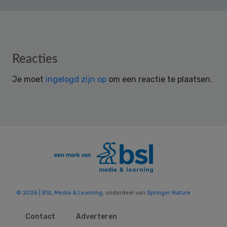
Reader
Reacties
Interactions
Je moet
ingelogd zijn op
om een reactie te plaatsen.
© 2026 | BSL Media & Learning
, onderdeel van
Springer Nature
Contact
Adverteren