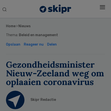
Search
this
Secondary
website
Sidebar
Home
›
Nieuws
Thema:
Beleid en management
Opslaan
Reageer nu
Delen
Gezondheidsminister
Nieuw-Zeeland weg om
oplaaien coronavirus
Skipr Redactie