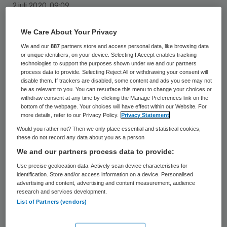
2 juli 2020
,
09:09
363 keer gelezen
We Care About Your Privacy
WELLINGTON (ANP) – David Clark, minister
We and our
887
partners store and access personal data, like browsing data
or unique identifiers, on your device. Selecting I Accept enables tracking
van
Volksgezondheid
in Nieuw-Zeeland,
technologies to support the purposes shown under we and our partners
heeft zijn ontslag ingediend na recente
process data to provide. Selecting Reject All or withdrawing your consent will
disable them. If trackers are disabled, some content and ads you see may not
misstappen van zijn departement en
be as relevant to you. You can resurface this menu to change your choices or
withdraw consent at any time by clicking the Manage Preferences link on the
persoonlijke fouten in de aanpak van de
bottom of the webpage. Your choices will have effect within our Website. For
more details, refer to our Privacy Policy.
Privacy Statement
coronacrisis. Het land heeft de afgelopen
Would you rather not? Then we only place essential and statistical cookies,
weken te maken met nieuwe
these do not record any data about you as a person
coronabesmettingen nadat de groei van het
We and our partners process data to provide:
aantal gevallen afgelopen maand tot nul
Use precise geolocation data. Actively scan device characteristics for
identification. Store and/or access information on a device. Personalised
was teruggebracht.
advertising and content, advertising and content measurement, audience
research and services development.
List of Partners (vendors)
“Het is me duidelijk geworden dat mijn