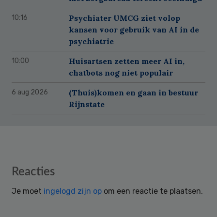
Psychiater UMCG ziet volop
10:16
kansen voor gebruik van AI in de
psychiatrie
Huisartsen zetten meer AI in,
10:00
chatbots nog niet populair
(Thuis)komen en gaan in bestuur
6 aug 2026
Rijnstate
Reader
Reacties
Interactions
Je moet
ingelogd zijn op
om een reactie te plaatsen.