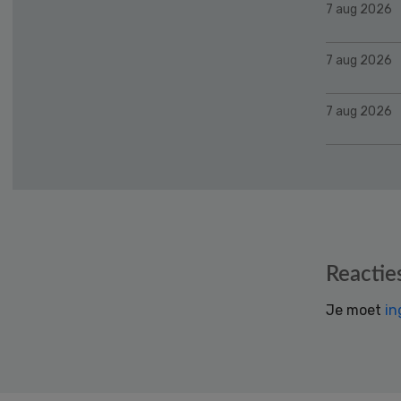
7 aug 2026
7 aug 2026
7 aug 2026
Reader
Reactie
Interactions
Je moet
in