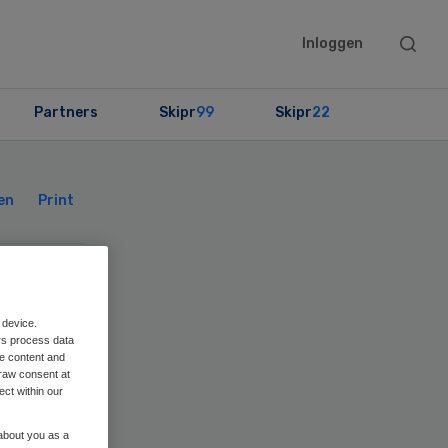
Searc
Inloggen
this
websit
Partners
Skipr
99
Skipr
22
Primary
Sidebar
en
Print
d
 device.
rs process data
me content and
raw consent at
ect within our
en
 about you as a