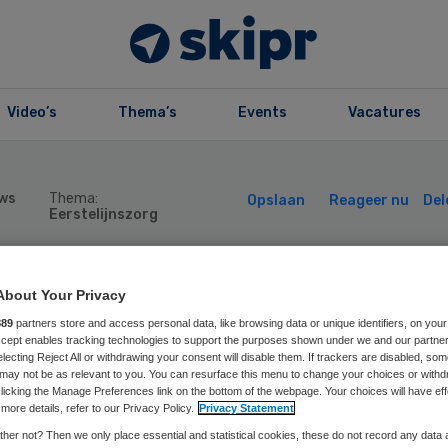
Video’s
Thema’s
Events
Vacatures
ws
Thema:
Opslaan
Reageer nu
Del
Eerstelijnszorg
D: te weinig gel
About Your Privacy
889
partners store and access personal data, like browsing data or unique identifiers, on your
Accept enables tracking technologies to support the purposes shown under we and our partne
or bescherming
electing Reject All or withdrawing your consent will disable them. If trackers are disabled, so
may not be as relevant to you. You can resurface this menu to change your choices or withd
licking the Manage Preferences link on the bottom of the webpage. Your choices will have eff
en infectieziekt
more details, refer to our Privacy Policy.
Privacy Statement
her not? Then we only place essential and statistical cookies, these do not record any data