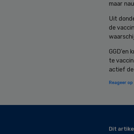
maar nau
Uit donde
de vaccin
waarschij
GGD’en kr
te vacci
actief d
Reageer op d
Secondary
Sidebar
Dit artike