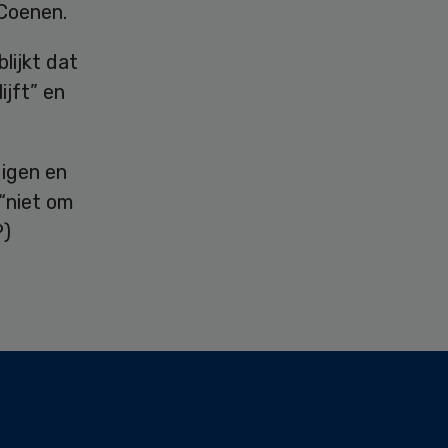
Coenen.
lijkt dat
ijft” en
digen en
“niet om
P)