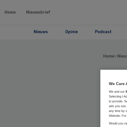
Home
Nieuwsbrief
Nieuws
Opinie
Podcast
Home
›
Nieu
GG
We Care 
We and our
Selecting I 
vo
to provide. S
ads you see 
any time by c
teg
Website. For 
Would you rat