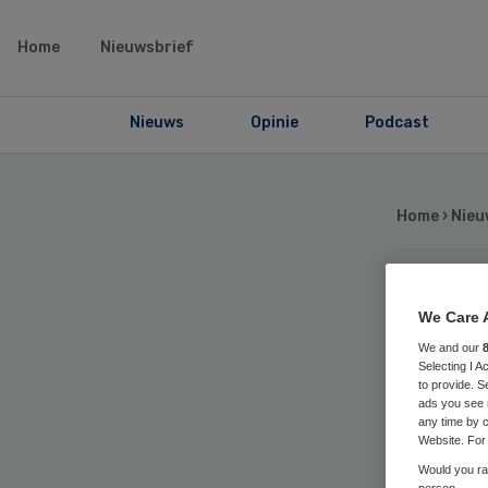
Home
Nieuwsbrief
Nieuws
Opinie
Podcast
Home
›
Nieu
GG
We Care 
We and our
ver
Selecting I 
to provide. S
ads you see 
any time by c
bij
Website. For 
Would you rat