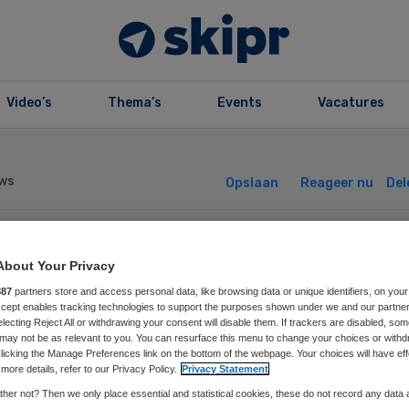
Video’s
Thema’s
Events
Vacatures
ws
Opslaan
Reageer nu
Del
Z Friesland
About Your Privacy
887
partners store and access personal data, like browsing data or unique identifiers, on your
goedt deel eigen
Accept enables tracking technologies to support the purposes shown under we and our partne
electing Reject All or withdrawing your consent will disable them. If trackers are disabled, so
may not be as relevant to you. You can resurface this menu to change your choices or withd
licking the Manage Preferences link on the bottom of the webpage. Your choices will have eff
drage
more details, refer to our Privacy Policy.
Privacy Statement
her not? Then we only place essential and statistical cookies, these do not record any data