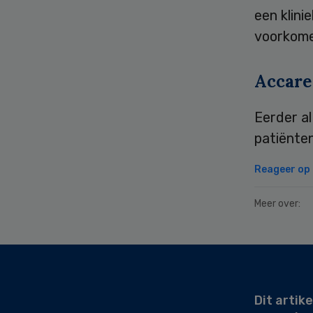
een klini
voorkome
Accare
Eerder a
patiënte
Reageer op d
Meer over:
Secondary
Sidebar
Dit artike