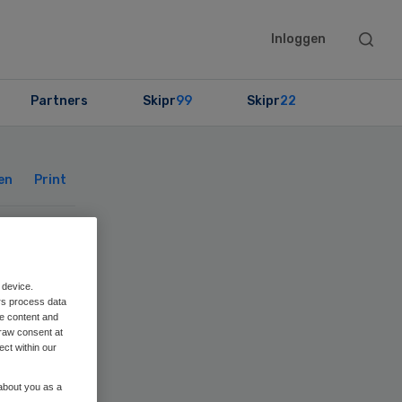
Searc
Inloggen
this
websit
Partners
Skipr
99
Skipr
22
Primary
Sidebar
en
Print
 device.
rs process data
me content and
raw consent at
ect within our
 about you as a