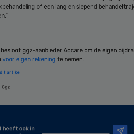
ekbehandeling of een lang en slepend behandeltra
n.”
l besloot ggz-aanbieder Accare om de eigen bijdr
n
voor eigen rekening
te nemen.
it artikel
Ggz
l heeft ook in