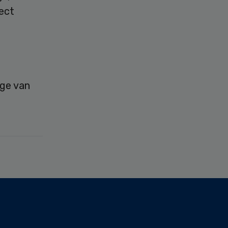
ject
age van