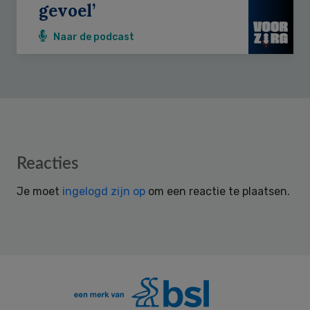
gevoel’
Naar de podcast
Reader
Reacties
Interactions
Je moet
ingelogd zijn op
om een reactie te plaatsen.