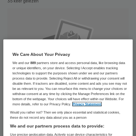
35 keer gelezen
We Care About Your Privacy
We and our
889
partners store and access personal data, like browsing data
or unique identifiers, on your device. Selecting I Accept enables tracking
technologies to support the purposes shown under we and our partners
process data to provide. Selecting Reject All or withdrawing your consent will
disable them. If trackers are disabled, some content and ads you see may not
be as relevant to you. You can resurface this menu to change your choices or
withdraw consent at any time by clicking the Manage Preferences link on the
bottom of the webpage. Your choices will have effect within our Website. For
more details, refer to our Privacy Policy.
Privacy Statement
De psychologische hulp van christelijke
Would you rather not? Then we only place essential and statistical cookies,
these do not record any data about you as a person
eerstelijns zorginstelling Op de Brug gaat
We and our partners process data to provide:
per 13 augustus verder onder de naam: In
Use precise geolocation data. Actively scan device characteristics for