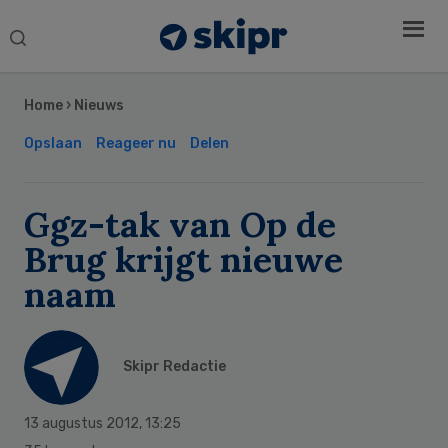
Search
this
Secondary
website
Sidebar
Home
›
Nieuws
Opslaan
Reageer nu
Delen
Ggz-tak van Op de
Brug krijgt nieuwe
naam
Skipr Redactie
13 augustus 2012
,
13:25