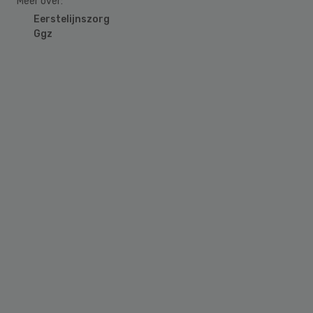
Meer over:
Eerstelijnszorg
Ggz
Primary
Sidebar