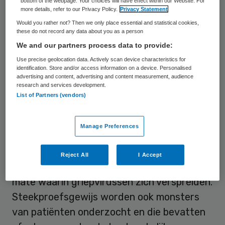
ten opzichte van een week eerder, toen het
bottom of the webpage. Your choices will have effect within our Website. For
more details, refer to our Privacy Policy.
Privacy Statement
er 58 waren. De grens om van een epidemie
Would you rather not? Then we only place essential and statistical cookies,
te spreken ligt volgens de
these do not record any data about you as a person
We and our partners process data to provide:
gezondheidsdeskundigen op 53.
Use precise geolocation data. Actively scan device characteristics for
identification. Store and/or access information on a device. Personalised
Bezetting
advertising and content, advertising and content measurement, audience
research and services development.
List of Partners (vendors)
De meeste mensen met griep gaan niet
naar de huisarts, maar er is altijd een
Manage Preferences
minderheid van vooral kwetsbaardere
mensen die dat wel doet. Daardoor geven
Reject All
I Accept
deze cijfers wel een goede indruk van de
mate waarin griepvirussen zich verspreiden.
Steekproefsgewijs worden ook monsters
van patiënten onderzocht en die bevatten