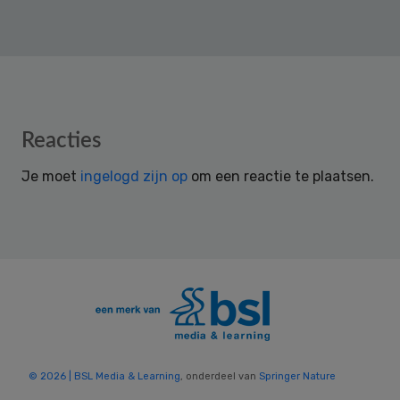
Reader
Reacties
Interactions
Je moet
ingelogd zijn op
om een reactie te plaatsen.
© 2026 | BSL Media & Learning
, onderdeel van
Springer Nature