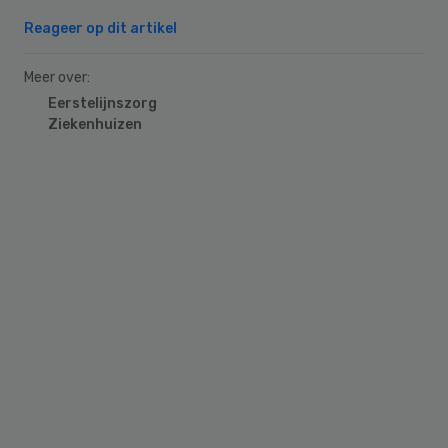
Reageer op dit artikel
Meer over:
Eerstelijnszorg
Ziekenhuizen
Primary
Sidebar