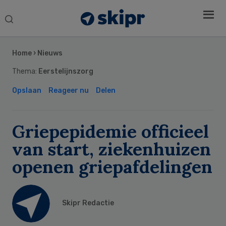
Search
this
Secondary
website
Sidebar
Home
›
Nieuws
Thema:
Eerstelijnszorg
Opslaan
Reageer nu
Delen
Griepepidemie officieel
van start, ziekenhuizen
openen griepafdelingen
Skipr Redactie