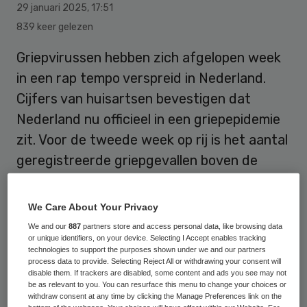
29 januari 2025
,
17:51
839 keer gelezen
Griepvirussen hebben zich afgelopen week
in een rap tempo verspreid in Nederland.
Cijfers van
huisarts
en bevestigen dat
Nederland nu officieel in een griepepidemie
zit. Voor de tweede week op rij is het aantal
geregistreerde griepgevallen boven de
vastgestelde grens uitgekomen.
We Care About Your Privacy
Gezondheidsinstituut Nivel meldt dat
We and our
887
partners store and access personal data, like browsing data
or unique identifiers, on your device. Selecting I Accept enables tracking
afgelopen week per 100.000 inwoners 76
technologies to support the purposes shown under we and our partners
process data to provide. Selecting Reject All or withdrawing your consent will
mensen met griepklachten naar
disable them. If trackers are disabled, some content and ads you see may not
be as relevant to you. You can resurface this menu to change your choices or
de huisarts gingen. Dat is een flinke stijging
withdraw consent at any time by clicking the Manage Preferences link on the