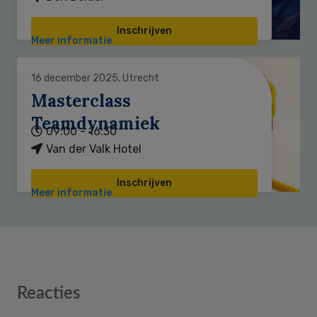
Inschrijven
Meer informatie
16 december 2025, Utrecht
Masterclass
Teamdynamiek
09:00 - 16:30
Van der Valk Hotel
Inschrijven
Meer informatie
Reader
Reacties
Interactions