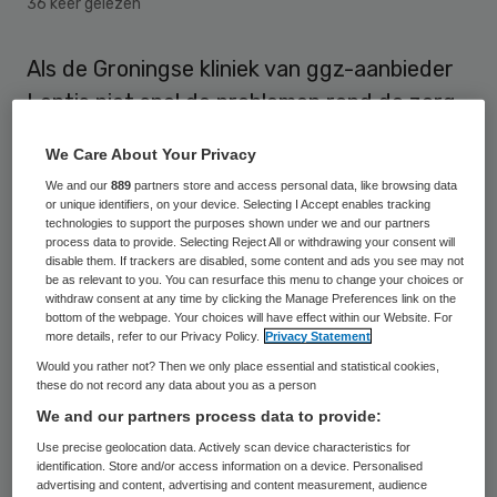
36 keer gelezen
Als de Groningse kliniek van ggz-aanbieder
Lentis niet snel de problemen rond de zorg
verhelpt, moet ze wekelijks een boete van
We Care About Your Privacy
5000 euro betalen. Dat maakte de
We and our
889
partners store and access personal data, like browsing data
Inspectie Gezondheidszorg en Jeugd (IGJ)
or unique identifiers, on your device. Selecting I Accept enables tracking
technologies to support the purposes shown under we and our partners
woensdag bekend.
process data to provide. Selecting Reject All or withdrawing your consent will
disable them. If trackers are disabled, some content and ads you see may not
be as relevant to you. You can resurface this menu to change your choices or
De kliniek kreeg in juni al een waarschuwing
withdraw consent at any time by clicking the Manage Preferences link on the
bottom of the webpage. Your choices will have effect within our Website. For
van de inspectie omdat de kwaliteit en
more details, refer to our Privacy Policy.
Privacy Statement
veiligheid van de zorg ondermaats zijn. Daar
Would you rather not? Then we only place essential and statistical cookies,
moest snel iets aan gedaan worden, maar
these do not record any data about you as a person
We and our partners process data to provide:
de IGJ concludeert nu dat er nog steeds te
Use precise geolocation data. Actively scan device characteristics for
veel risico’s bestaan binnen de kliniek.
identification. Store and/or access information on a device. Personalised
advertising and content, advertising and content measurement, audience