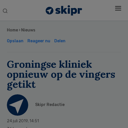
Search
this
Secondary
website
Sidebar
Home
›
Nieuws
Opslaan
Reageer nu
Delen
Groningse kliniek
opnieuw op de vingers
getikt
Skipr Redactie
24 juli 2019
,
14:51