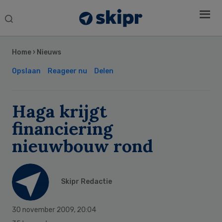
Search
this
Secondary
website
Sidebar
Home
›
Nieuws
Opslaan
Reageer nu
Delen
Haga krijgt
financiering
nieuwbouw rond
Skipr Redactie
30 november 2009
,
20:04