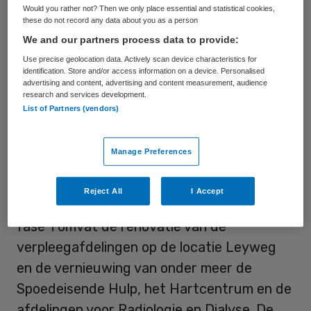
Would you rather not? Then we only place essential and statistical cookies,
HagaZiekenhuis ziet in de WfZ-borgstelling
these do not record any data about you as a person
een bewijs voor het
“solide” karakter
van de
We and our partners process data to provide:
bouwplannen en de achterliggende
Use precise geolocation data. Actively scan device characteristics for
identification. Store and/or access information on a device. Personalised
businesscase.
advertising and content, advertising and content measurement, audience
research and services development.
List of Partners (vendors)
Investeringsbudget
Manage Preferences
Van het investeringsbudget wordt 100
miljoen euro gereserveerd bestemd voor de
Reject All
I Accept
financiering van fase 1 van de bouw. Deze
fase 1 omvat de renovatie van de
verpleegafdelingen op de locatie Leyweg
en de vernieuwing van onder meer de
Spoedeisende Hulp, het Hartcentrum en de
afdelingen voor Radiologie en Dialyse. De