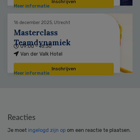
Inschrijven
Meer informatie
16 december 2025, Utrecht
Masterclass
Teamdynamiek
09:00 - 16:30
Van der Valk Hotel
Inschrijven
Meer informatie
Reader
Reacties
Interactions
Je moet
ingelogd zijn op
om een reactie te plaatsen.