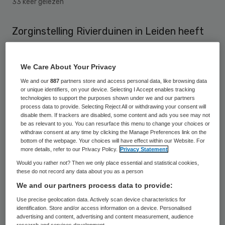
33 keer gelezen
Zorginstelling Rivierduinen in Leiden heeft
een ontslagvergoeding van bijna 88 duizend
euro betaald aan een vertrokken
We Care About Your Privacy
bestuurder Cecilia Gijsbers-van Wijk. Dat
We and our
887
partners store and access personal data, like browsing data
blijkt uit de jaarrekening van de ggz-
or unique identifiers, on your device. Selecting I Accept enables tracking
technologies to support the purposes shown under we and our partners
instelling, meldt RTL Nieuws.
process data to provide. Selecting Reject All or withdrawing your consent will
disable them. If trackers are disabled, some content and ads you see may not
be as relevant to you. You can resurface this menu to change your choices or
Gijsbers-van Wijk vertrok begin 2014 als
withdraw consent at any time by clicking the Manage Preferences link on the
bottom of the webpage. Your choices will have effect within our Website. For
gevolg van een verschil van mening over het
more details, refer to our Privacy Policy.
Privacy Statement
beleid met haar toezichthouders. Ze was
Would you rather not? Then we only place essential and statistical cookies,
these do not record any data about you as a person
krap drie jaar in dienst van de zorginstelling.
We and our partners process data to provide:
Rivierduinen betaalde haar volgens
RTL
Use precise geolocation data. Actively scan device characteristics for
Nieuws
een afkoopsom van bijna 88
identification. Store and/or access information on a device. Personalised
advertising and content, advertising and content measurement, audience
duizend euro, bijna een half jaarsalaris. Dat
research and services development.