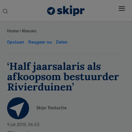
Search
this
Secondary
website
Sidebar
Home
›
Nieuws
Opslaan
Reageer nu
Delen
‘Half jaarsalaris als
afkoopsom bestuurder
Rivierduinen’
Skipr Redactie
9 juli 2015
,
06:53