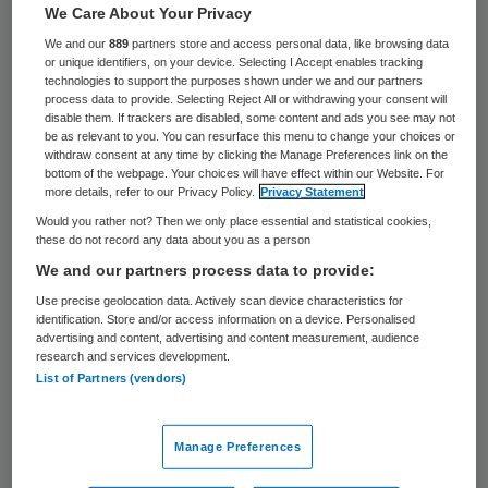
We Care About Your Privacy
Mariëtte Hamer blijft voorzitter van de
We and our
889
partners store and access personal data, like browsing data
Sociaal-Economische Raad (SER). Ze is voor
or unique identifiers, on your device. Selecting I Accept enables tracking
technologies to support the purposes shown under we and our partners
een periode van twee jaar herbenoemd. De
process data to provide. Selecting Reject All or withdrawing your consent will
disable them. If trackers are disabled, some content and ads you see may not
ministerraad is vrijdag akkoord gegaan met
be as relevant to you. You can resurface this menu to change your choices or
een voorstel van minister Lodewijk Asscher
withdraw consent at any time by clicking the Manage Preferences link on the
bottom of the webpage. Your choices will have effect within our Website. For
van Sociale Zaken.
more details, refer to our Privacy Policy.
Privacy Statement
Would you rather not? Then we only place essential and statistical cookies,
these do not record any data about you as a person
Hamer was van 1998 tot 2014 lid van de
We and our partners process data to provide:
Tweede Kamer voor de PvdA en werd
Use precise geolocation data. Actively scan device characteristics for
aansluitend SER-voorzitter.
identification. Store and/or access information on a device. Personalised
advertising and content, advertising and content measurement, audience
research and services development.
De SER geeft aan regering en parlement
List of Partners (vendors)
adviezen over het te voeren sociaal-
economisch beleid. De raad bestaat voor
Manage Preferences
twee derde deel uit leden van werkgevers-