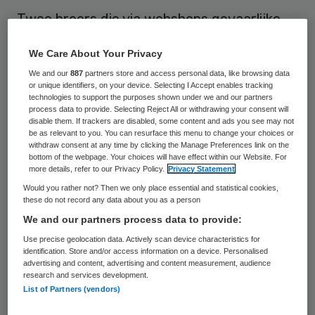
Twee broers die via webshops gevaarlijke
afslankpillen en nep-Viagra verkochten,
We Care About Your Privacy
kregen dinsdag bij de rechtbank in Haarlem
We and our
887
partners store and access personal data, like browsing data
celstraffen tot 1,5 jaar. De jongste broer
or unique identifiers, on your device. Selecting I Accept enables tracking
technologies to support the purposes shown under we and our partners
Ferry Z. (49) uit Beverwijk kreeg 2 jaar cel,
process data to provide. Selecting Reject All or withdrawing your consent will
waarvan een half jaar voorwaardelijk en de
disable them. If trackers are disabled, some content and ads you see may not
be as relevant to you. You can resurface this menu to change your choices or
oudste broer Anton Z. (57) uit Zaandam
withdraw consent at any time by clicking the Manage Preferences link on the
bottom of the webpage. Your choices will have effect within our Website. For
werd veroordeeld tot een jaar cel, waarvan
more details, refer to our Privacy Policy.
Privacy Statement
4 maanden voorwaardelijk. De jongste
Would you rather not? Then we only place essential and statistical cookies,
these do not record any data about you as a person
verkocht meer en langer pillen dan de ander.
We and our partners process data to provide:
Use precise geolocation data. Actively scan device characteristics for
Het Openbaar Ministerie had tot
2,5 jaar
identification. Store and/or access information on a device. Personalised
celstraf geëist
, waarvan een half jaar
advertising and content, advertising and content measurement, audience
research and services development.
voorwaardelijk voor het verkopen van de
List of Partners (vendors)
pillen. In het afslankmiddel Slimex zit