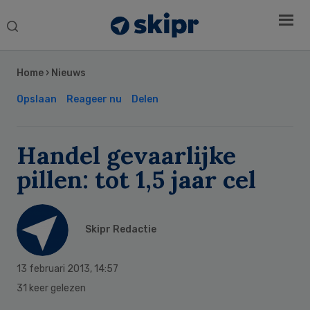
Search
this
Secondary
website
Sidebar
Home
›
Nieuws
Opslaan
Reageer nu
Delen
Handel gevaarlijke
pillen: tot 1,5 jaar cel
Skipr Redactie
13 februari 2013
,
14:57
31 keer gelezen