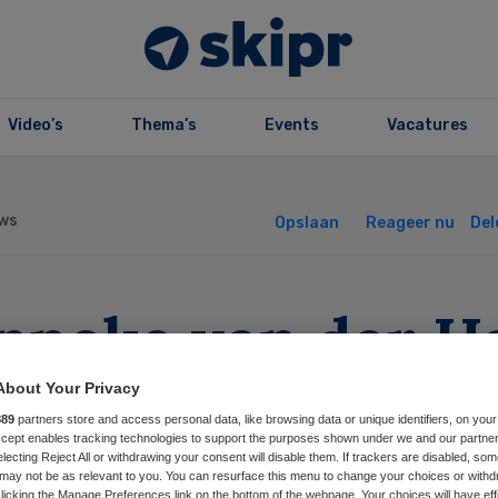
Video’s
Thema’s
Events
Vacatures
ws
Opslaan
Reageer nu
Del
nneke van der H
at Stichting COL
About Your Privacy
889
partners store and access personal data, like browsing data or unique identifiers, on your
den
Accept enables tracking technologies to support the purposes shown under we and our partne
electing Reject All or withdrawing your consent will disable them. If trackers are disabled, so
may not be as relevant to you. You can resurface this menu to change your choices or withd
licking the Manage Preferences link on the bottom of the webpage. Your choices will have eff