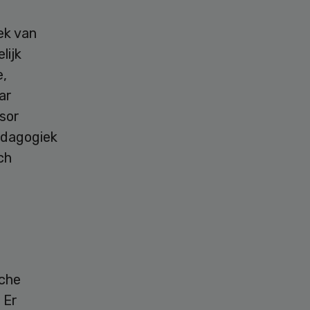
ek van
lijk
e,
ar
ssor
edagogiek
ch
sche
 Er