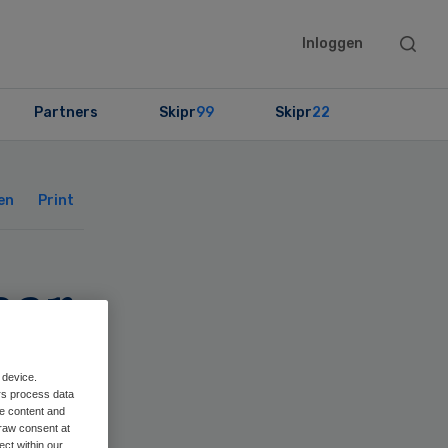
Searc
Inloggen
this
websit
Partners
Skipr
99
Skipr
22
Primary
Sidebar
en
Print
aar
K
 device.
rs process data
me content and
raw consent at
ect within our