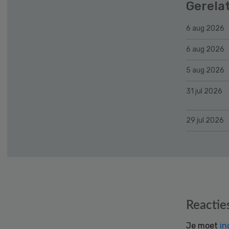
Gerela
6 aug 2026
6 aug 2026
5 aug 2026
31 jul 2026
29 jul 2026
Reader
Reactie
Interactions
Je moet
in