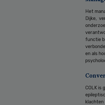
Het mana
Dijke, ve
onderzoe
verantwoo
functie b
verbonden
en als ho
psycholo
Conver
COLK is 
epilepti
klachten 