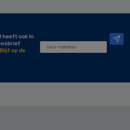
l heeft ook in
uwsbrief
Blijf op de