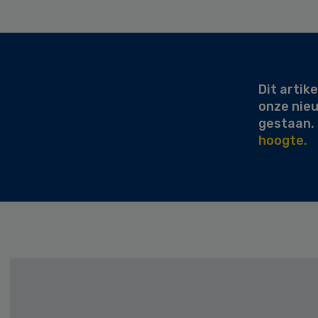
Secondary
Sidebar
Dit artike
onze nie
gestaan.
hoogte.