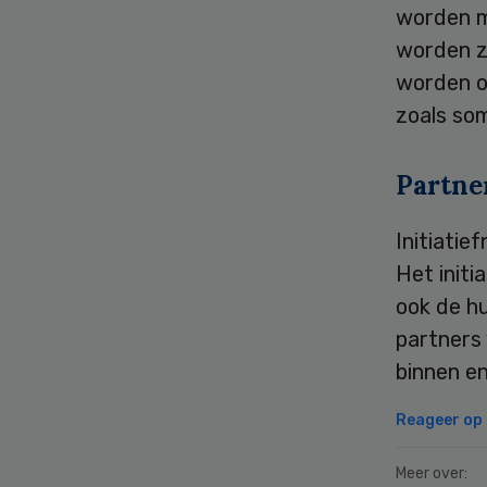
worden m
worden z
worden o
zoals so
Partne
Initiati
Het init
ook de h
partners 
binnen e
Reageer op d
Meer over: