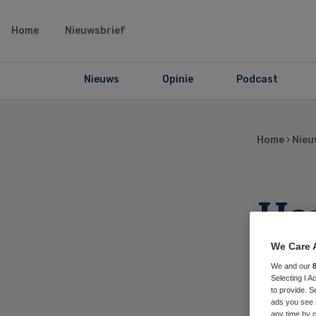
Home
Nieuwsbrief
Nieuws
Opinie
Podcast
Home
›
Nieu
Ha
ga
We Care 
We and our
lei
Selecting I 
to provide. S
ads you see 
any time by c