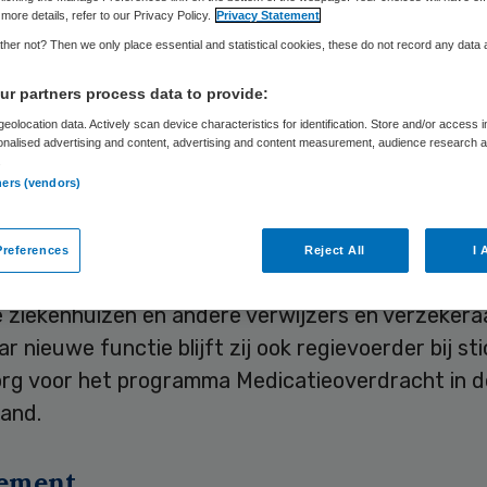
more details, refer to our Privacy Policy.
Privacy Statement
her not? Then we only place essential and statistical cookies, these do not record any data
Skipr Redactie
23 september 2014
,
13:55
96 keer gelezen
r partners process data to provide:
eolocation data. Actively scan device characteristics for identification. Store and/or access 
onalised advertising and content, advertising and content measurement, audience research 
september is Hanneke van der Haar directeur-bes
.
ners (vendors)
andelijk Centrum voor Conversie en Lichamelijke 
references
Reject All
I 
Haar zal de focus leggen op de samenwerking me
 ziekenhuizen en andere verwijzers en verzekera
r nieuwe functie blijft zij ook regievoerder bij st
rg voor het programma Medicatieoverdracht in d
and.
ement