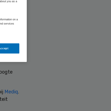
 about you as a
information on a
and services
erancier
1 mei
Accept
(CFO).
hoogte
.
ij
Mediq
.
teit