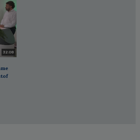
32:08
zame
stof