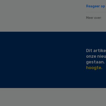
Reageer op d
Meer over:
Secondary
Sidebar
Dit artike
onze nie
gestaan.
hoogte.