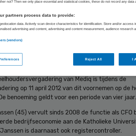
her not? Then we only place essential and statistical cookies, these do not record any data
r partners process data to provide:
Skipr Redactie
3 mei 2012
,
09:01
28 keer gelezen
eolocation data. Actively scan device characteristics for identification. Store and/or access 
onalised advertising and content, advertising and content measurement, audience research 
.
ners (vendors)
van Commissarissen van Mediq, internationaal lev
sche hulpmiddelen en geneesmiddelen, heeft per 
references
Reject All
I 
 Janssen herbenoemd als Chief Financial Officer 
elhoudersvergadering van Mediq is tijdens de
dering op 11 april 2012 van dit voornemen op de 
De benoeming geldt voor een periode van vier jaar
sen (45) vervult sinds 2008 de functie als CFO b
erde bedrijfseconomie aan de Katholieke Universi
Janssen is daarnaast ook registercontroller.