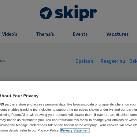
Video’s
Thema’s
Events
Vacatures
ws
Opslaan
Reageer nu
Del
ns Janssen
About Your Privacy
rbenoemd als CF
889
partners store and access personal data, like browsing data or unique identifiers, on your
Accept enables tracking technologies to support the purposes shown under we and our partne
electing Reject All or withdrawing your consent will disable them. If trackers are disabled, so
diq
may not be as relevant to you. You can resurface this menu to change your choices or withd
licking the Manage Preferences link on the bottom of the webpage. Your choices will have eff
more details, refer to our Privacy Policy.
Privacy Statement