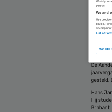
Would you rat
person
We and ou
Use precise g
device. Pers
development
List of Part
De Raad 
van medi
Manage P
2012 Hans
De Aande
jaarverga
gesteld. 
Hans Jans
Hij stude
Brabant. 