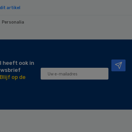
it artikel
Personalia
l heeft ook in
uwsbrief
Blijf op de