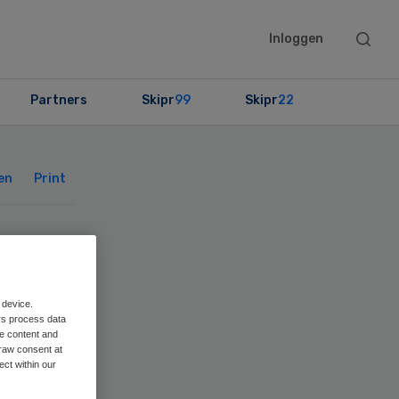
Searc
Inloggen
this
websit
Partners
Skipr
99
Skipr
22
Primary
Sidebar
en
Print
O
 device.
rs process data
me content and
raw consent at
ect within our