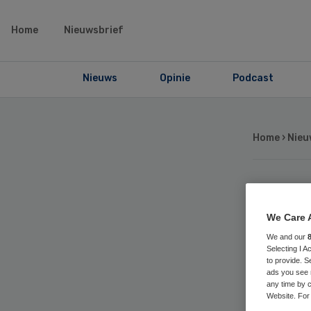
Home
Nieuwsbrief
Nieuws
Opinie
Podcast
Home
›
Nieu
Ha
We Care 
he
We and our
Selecting I 
to provide. S
Me
ads you see 
any time by c
Website. For 