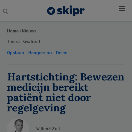
Search
this
Secondary
website
Sidebar
Home
›
Nieuws
Thema:
Kwaliteit
Opslaan
Reageer nu
Delen
Hartstichting: Bewezen
medicijn bereikt
patiënt niet door
regelgeving
Wilbert Zuil