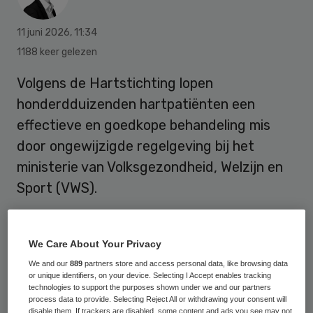
11 juni 2026
,
11:34
1188 keer gelezen
Volgens de Hartstichting lopen
honderdduizenden hartpatiënten een
effectieve en goedkope behandeling mis
door ongewijzigde regelgeving bij het
ministerie van Volksgezondheid, Welzijn en
Sport (VWS).
Het gaat om het medicijn colchicine. Dat
We Care About Your Privacy
wordt al generaties gebruikt als
We and our
889
partners store and access personal data, like browsing data
behandeling tegen jicht. Na ruim tien jaar
or unique identifiers, on your device. Selecting I Accept enables tracking
technologies to support the purposes shown under we and our partners
internationaal onderzoek blijkt het middel
process data to provide. Selecting Reject All or withdrawing your consent will
disable them. If trackers are disabled, some content and ads you see may not