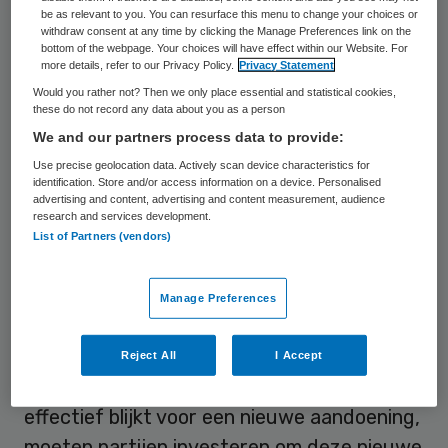
ook zeer effectief voor patiënten met hart-
be as relevant to you. You can resurface this menu to change your choices or
withdraw consent at any time by clicking the Manage Preferences link on the
en vaatziekten.
bottom of the webpage. Your choices will have effect within our Website. For
more details, refer to our Privacy Policy.
Privacy Statement
Would you rather not? Then we only place essential and statistical cookies,
Vergoedingssysteem
these do not record any data about you as a person
We and our partners process data to provide:
Eind 2025 keurde het College ter
Use precise geolocation data. Actively scan device characteristics for
Beoordeling van Geneesmiddelen (CBG) het
identification. Store and/or access information on a device. Personalised
advertising and content, advertising and content measurement, audience
medicijn officieel goed voor deze nieuwe
research and services development.
List of Partners (vendors)
toepassing, maar het middel wordt nog
nauwelijks voorgeschreven.
Manage Preferences
De kern van het probleem ligt bij het huidige
vergoedingssysteem voor geneesmiddelen.
Reject All
I Accept
Wanneer een bestaand, veilig medicijn
effectief blijkt voor een nieuwe aandoening,
moeten partijen investeren om deze nieuwe