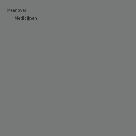
Meer over:
Medicijnen
Primary
Sidebar