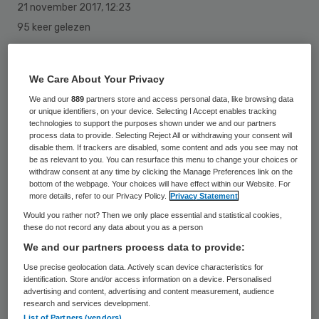
21 november 2017
,
12:23
95 keer gelezen
De Hartstichting investeert een miljoen
We Care About Your Privacy
euro in nieuw onderzoek naar het
We and our
889
partners store and access personal data, like browsing data
vrouwenhart, dat UMCG-cardioloog Rudolf
or unique identifiers, on your device. Selecting I Accept enables tracking
technologies to support the purposes shown under we and our partners
de Boer en zijn Maastrichtse collega
process data to provide. Selecting Reject All or withdrawing your consent will
disable them. If trackers are disabled, some content and ads you see may not
Vanessa van Empel samen doen. Zij zoeken
be as relevant to you. You can resurface this menu to change your choices or
withdraw consent at any time by clicking the Manage Preferences link on the
met hun team naar nieuwe
bottom of the webpage. Your choices will have effect within our Website. For
aanknopingspunten om hartfalen door een
more details, refer to our Privacy Policy.
Privacy Statement
verdikte, stijve hartspier eerder op te
Would you rather not? Then we only place essential and statistical cookies,
these do not record any data about you as a person
sporen en af te remmen.
We and our partners process data to provide:
Use precise geolocation data. Actively scan device characteristics for
Op dit moment leven naar schatting ruim
identification. Store and/or access information on a device. Personalised
advertising and content, advertising and content measurement, audience
227 duizend mensen in Nederland met
research and services development.
hartfalen. Bij een van de twee varianten
List of Partners (vendors)