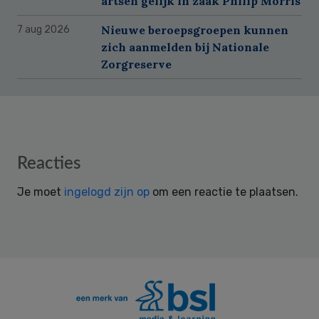
artsen gelijk in zaak Philip Morris
Nieuwe beroepsgroepen kunnen
7 aug 2026
zich aanmelden bij Nationale
Zorgreserve
Reader
Reacties
Interactions
Je moet
ingelogd zijn op
om een reactie te plaatsen.