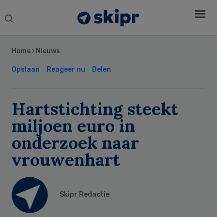
Search
this
Secondary
website
Sidebar
Home
›
Nieuws
Opslaan
Reageer nu
Delen
Hartstichting steekt
miljoen euro in
onderzoek naar
vrouwenhart
Skipr Redactie