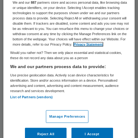
We and our
887
partners store and access personal data, like browsing data
menshouderij’ in de zorg. Ook onze
or unique identifiers, on your device. Selecting I Accept enables tracking
technologies to support the purposes shown under we and our partners
organisatie was een productiemachine
process data to provide. Selecting Reject All or withdrawing your consent will
disable them. If trackers are disabled, some content and ads you see may not
geworden. Alles was functiegericht. We
be as relevant to you. You can resurface this menu to change your choices or
moesten tot in detail bijhouden welke
withdraw consent at any time by clicking the Manage Preferences link on the
bottom of the webpage. Your choices will have effect within our Website. For
handelingen er werden verricht. Intussen
more details, refer to our Privacy Policy.
Privacy Statement
verdween de mens uit het zicht, bedoelt hij.
Would you rather not? Then we only place essential and statistical cookies,
these do not record any data about you as a person
We and our partners process data to provide:
De kosten van de zorg stonden voorop in
Use precise geolocation data. Actively scan device characteristics for
plaats van de klanten of de medewerkers.
identification. Store and/or access information on a device. Personalised
Leeftink: “Dat wilden we niet meer.” En nu?
advertising and content, advertising and content measurement, audience
research and services development.
“Een van onze verpleegkundigen heet
List of Partners (vendors)
Cilleke. Wij hebben onze organisatie op de
kop gezet om Cilleke en haar collega’s weer
Manage Preferences
in staat te stellen goede dingen te doen
met mensen die zorg nodig hebben.”
Reject All
I Accept