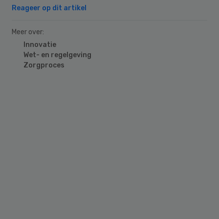
Reageer op dit artikel
Meer over:
Innovatie
Wet- en regelgeving
Zorgproces
Primary
Sidebar