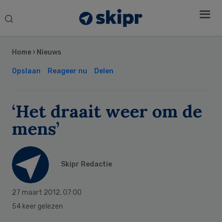
Search
this
Secondary
website
Sidebar
Home
›
Nieuws
Opslaan
Reageer nu
Delen
‘Het draait weer om de
mens’
Skipr Redactie
27 maart 2012
,
07:00
54 keer gelezen