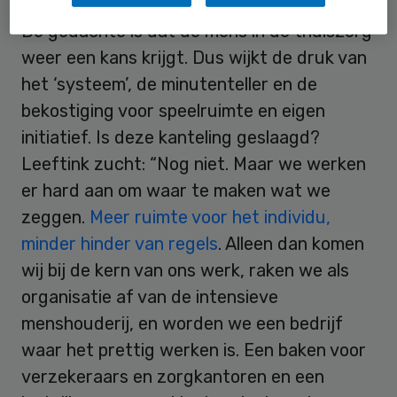
De gedachte is dat de mens in de thuiszorg
weer een kans krijgt. Dus wijkt de druk van
het ‘systeem’, de minutenteller en de
bekostiging voor speelruimte en eigen
initiatief. Is deze kanteling geslaagd?
Leeftink zucht: “Nog niet. Maar we werken
er hard aan om waar te maken wat we
zeggen.
Meer ruimte voor het individu,
minder hinder van regels
. Alleen dan komen
wij bij de kern van ons werk, raken we als
organisatie af van de intensieve
menshouderij, en worden we een bedrijf
waar het prettig werken is. Een baken voor
verzekeraars en zorgkantoren en een