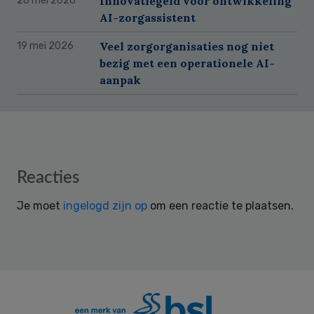
Innovatiegeld voor ontwikkeling
26 mei 2026
AI-zorgassistent
Veel zorgorganisaties nog niet
19 mei 2026
bezig met een operationele AI-
aanpak
Reader
Reacties
Interactions
Je moet
ingelogd zijn op
om een reactie te plaatsen.