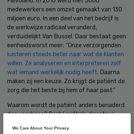
Flevoland. In 2010 werd met 5000
medewerkers een omzet gemaakt van 130
miljoen euro. In een deel van het bedrijf is
de werkwijze radicaal veranderd,
verduidelijkt Van Bussel. Daar bestaat geen
eenheidsworst meer: “Onze verzorgenden
luisteren steeds beter naar wat de klanten
willen. Ze analyseren en interpreteren zelf
wat iemand werkelijk nodig heeft
. Daarna
maken zij een keuze. Zo krijgt de patiënt de
zorg die het beste bij hem of haar past.”
Waarom wordt de patiënt anders benaderd
dan voorheen? Gert Leeftink, directeur
Verpleging en Verzorging bij Icare Zuid: “Wij
We Care About Your Privacy
hadden schoon genoeg van de ‘intensieve