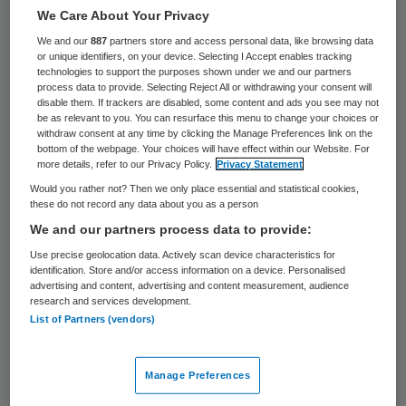
We Care About Your Privacy
Het pand van Teugel Resort Veghel krijgt
We and our
887
partners store and access personal data, like browsing data
weer een zorgfunctie. Het zal ofwel al
or unique identifiers, on your device. Selecting I Accept enables tracking
technologies to support the purposes shown under we and our partners
woonzorgcomplex worden ingericht, ofwel
process data to provide. Selecting Reject All or withdrawing your consent will
als zorgvoorziening voor mensen met
disable them. If trackers are disabled, some content and ads you see may not
be as relevant to you. You can resurface this menu to change your choices or
dementie. Dat meldt het Brabants Dagblad.
withdraw consent at any time by clicking the Manage Preferences link on the
bottom of the webpage. Your choices will have effect within our Website. For
more details, refer to our Privacy Policy.
Privacy Statement
Het pand is meerdere keren van functie
Would you rather not? Then we only place essential and statistical cookies,
gewisseld. Het begon als hotel, dat in 2004
these do not record any data about you as a person
We and our partners process data to provide:
failliet ging, waarna er een zorghotel voor
Use precise geolocation data. Actively scan device characteristics for
revalidatie in kwam. Zorgorganisatie
identification. Store and/or access information on a device. Personalised
Pantein nam dit in 2012 over van oprichter
advertising and content, advertising and content measurement, audience
research and services development.
Gerard van den Berg, maar trok er na twee
List of Partners (vendors)
jaar de stekker uit. Het was niet rendabel
en Pantein wilde zich concentreren op de
Manage Preferences
thuiszorg. Daarop werd het gebouw weer