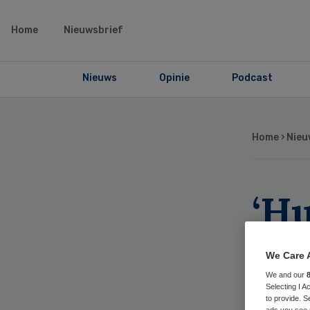
Home
Nieuwsbrief
Nieuws
Opinie
Podcast
Home
›
Nieu
‘H
doo
We Care 
kla
We and our
Selecting I 
to provide. S
ads you see 