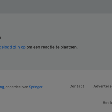
s
gelogd zijn op
om een reactie te plaatsen.
Contact
Advertere
ing
, onderdeel van
Springer
Het l