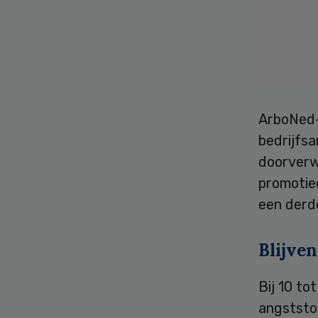
ArboNed-
bedrijfs
doorverwi
promotie
een derd
Blijve
Bij 10 to
angststo