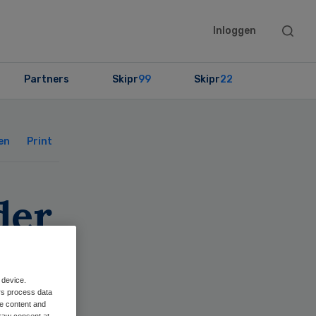
Searc
Inloggen
this
websit
Partners
Skipr
99
Skipr
22
Primary
Sidebar
en
Print
der
age
 device.
rs process data
me content and
raw consent at