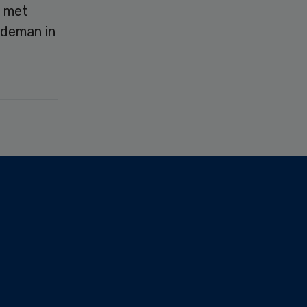
n met
edeman in