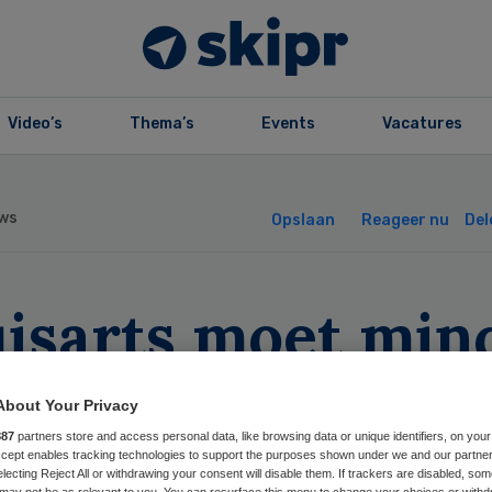
Video’s
Thema’s
Events
Vacatures
ws
Opslaan
Reageer nu
Del
uisarts moet min
rverwijzen bij v
About Your Privacy
chten’
887
partners store and access personal data, like browsing data or unique identifiers, on your
Accept enables tracking technologies to support the purposes shown under we and our partne
electing Reject All or withdrawing your consent will disable them. If trackers are disabled, so
may not be as relevant to you. You can resurface this menu to change your choices or withd