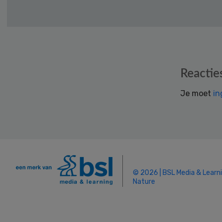
Reader
Reactie
Interactions
Je moet
in
© 2026 | BSL Media & Learn
Nature