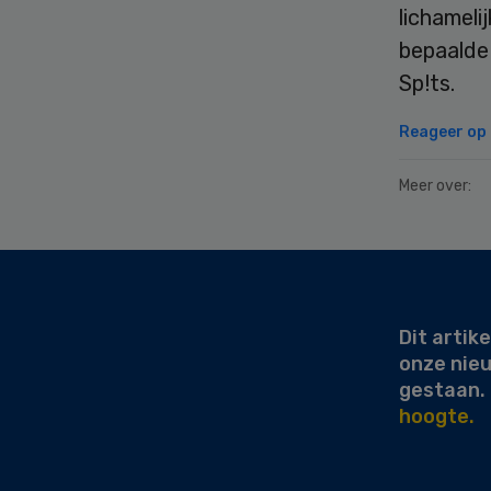
lichameli
bepaalde 
Sp!ts.
Reageer op d
Meer over:
Secondary
Sidebar
Dit artike
onze nie
gestaan.
hoogte.