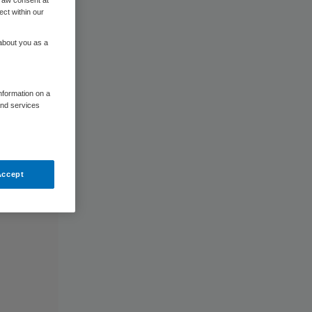
ect within our
 about you as a
information on a
and services
Accept