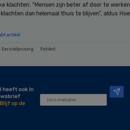
jke klachten. “Mensen zijn beter af door te werke
klachten dan helemaal thuis te blijven”, aldus Ho
it artikel
Eerstelijnszorg
Patiënt
l heeft ook in
uwsbrief
Blijf op de