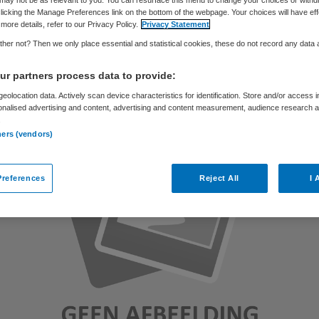
licking the Manage Preferences link on the bottom of the webpage. Your choices will have eff
more details, refer to our Privacy Policy.
Privacy Statement
Skipr Redactie
13 januari 2011
,
11:00
52 keer gelezen
her not? Then we only place essential and statistical cookies, these do not record any data
r partners process data to provide:
eolocation data. Actively scan device characteristics for identification. Store and/or access 
onalised advertising and content, advertising and content measurement, audience research 
.
ners (vendors)
references
Reject All
I 