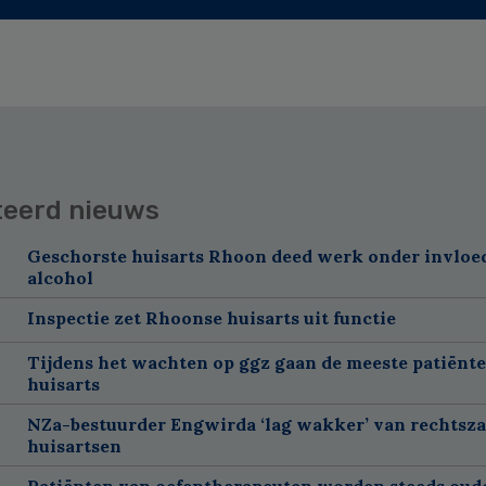
teerd nieuws
Geschorste huisarts Rhoon deed werk onder invloe
alcohol
Inspectie zet Rhoonse huisarts uit functie
Tijdens het wachten op ggz gaan de meeste patiënte
huisarts
NZa-bestuurder Engwirda ‘lag wakker’ van rechtsz
huisartsen
Patiënten van oefentherapeuten worden steeds oud