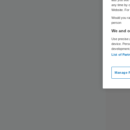
any time by c
Website. For 
Would you rat
person
We and ou
Use precise g
device. Pers
development
List of Part
Manage P