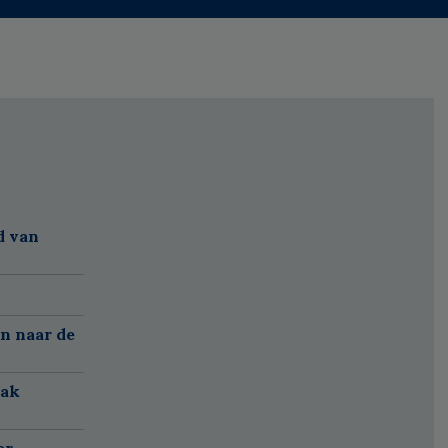
d van
n naar de
aak
er