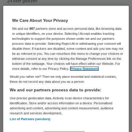
24 keer gelezen
Huisartsen in achterstandsgebieden geven
We Care About Your Privacy
aan dat ze structureel overbelast zijn.
We and our
887
partners store and access personal data, like browsing data
or unique identifiers, on your device. Selecting I Accept enables tracking
Nieuwe collega’s zijn nauwelijks te vinden.
technologies to support the purposes shown under we and our partners
Volgens InEen, de belangenvereniging voor
process data to provide. Selecting Reject All or withdrawing your consent will
disable them. If trackers are disabled, some content and ads you see may not
eerstelijnszorg, staat de zorg aan de
be as relevant to you. You can resurface this menu to change your choices or
withdraw consent at any time by clicking the Manage Preferences link on the
bewoners van deze wijken onder druk.
bottom of the webpage. Your choices will have effect within our Website. For
more details, refer to our Privacy Policy.
Privacy Statement
Artsen in gezondheidscentra in Rotterdam,
Would you rather not? Then we only place essential and statistical cookies,
these do not record any data about you as a person
Utrecht en Amsterdam hebben daarom een
We and our partners process data to provide:
actiegroep opgericht om de problemen aan
Use precise geolocation data. Actively scan device characteristics for
te kaarten,
zo meldt de NOS zaterdag
.
identification. Store and/or access information on a device. Personalised
advertising and content, advertising and content measurement, audience
Naast InEen is ook de Landelijke Huisartsen
research and services development.
List of Partners (vendors)
Vereniging (LHV) bezorgd over de situatie.