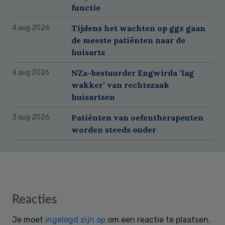
functie
Tijdens het wachten op ggz gaan
4 aug 2026
de meeste patiënten naar de
huisarts
NZa-bestuurder Engwirda ‘lag
4 aug 2026
wakker’ van rechtszaak
huisartsen
Patiënten van oefentherapeuten
3 aug 2026
worden steeds ouder
Reader
Reacties
Interactions
Je moet
ingelogd zijn op
om een reactie te plaatsen.