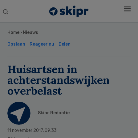
Search
this
Secondary
website
Sidebar
Home
›
Nieuws
Opslaan
Reageer nu
Delen
Huisartsen in
achterstandswijken
overbelast
Skipr Redactie
11 november 2017
,
09:33