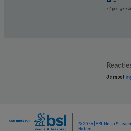
· 7 jaar gele
Reader
Reactie
Interactions
Je moet
in
© 2026 | BSL Media & Learn
Nature