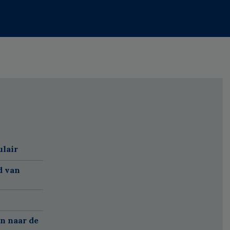
ulair
d van
n naar de