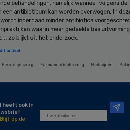
lende behandelingen, namelijk wanneer volgens de
en een antibioticum kan worden overwogen. In dez
 wordt inderdaad minder antibiotica voorgeschrev
enpraktijken waarin meer gedeelde besluitvorming
dt, zo blijkt uit het onderzoek.
it artikel
Eerstelijnszorg
Farmaceutische zorg
Medicijnen
Pati
l heeft ook in
uwsbrief
Blijf op de