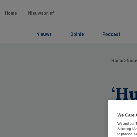
Home
Nieuwsbrief
Nieuws
Opinie
Podcast
Home
›
Nieu
‘Hu
min
We Care 
vo
We and our
Selecting I 
to provide. S