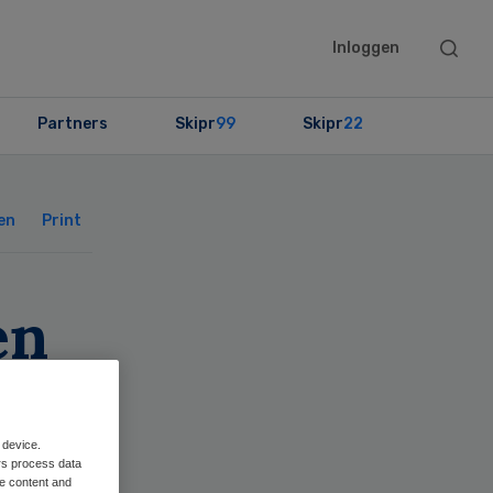
Searc
Inloggen
this
websit
Partners
Skipr
99
Skipr
22
Primary
Sidebar
en
Print
en
 device.
rs process data
me content and