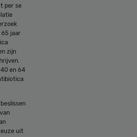
et per se
latie
erzoek
 65 jaar
ica
n zijn
rijven.
 40 en 64
tibiotica
beslissen
 van
van
keuze uit