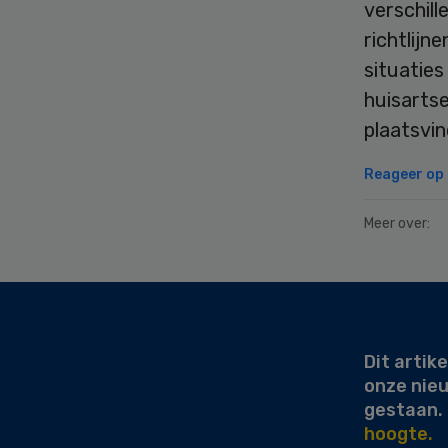
verschil
richtlijn
situaties
huisarts
plaatsvin
Reageer op d
Meer over:
Secondary
Sidebar
Dit artike
onze nie
gestaan.
hoogte.