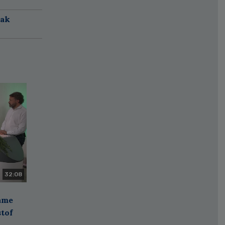
aak
32:08
zame
stof