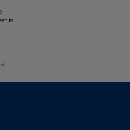
e
en in
ënt