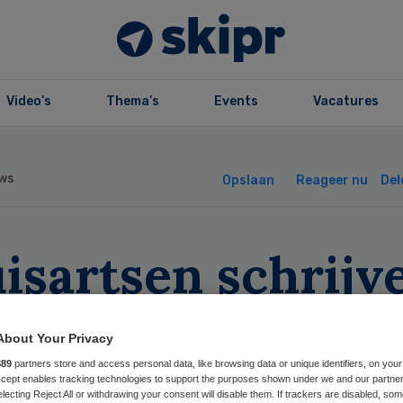
Video’s
Thema’s
Events
Vacatures
ws
Opslaan
Reageer nu
Del
isartsen schrijv
der antibiotica
About Your Privacy
or bij samen
889
partners store and access personal data, like browsing data or unique identifiers, on your
Accept enables tracking technologies to support the purposes shown under we and our partne
electing Reject All or withdrawing your consent will disable them. If trackers are disabled, so