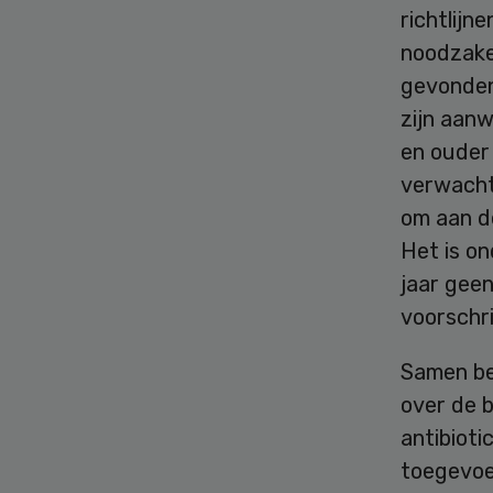
richtlijn
noodzakel
gevonden
zijn aanw
en ouder 
verwacht
om aan de
Het is on
jaar geen
voorschri
Samen bes
over de b
antibioti
toegevoe