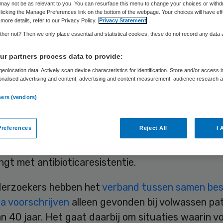
lissen’
may not be as relevant to you. You can resurface this menu to change your choices or withd
licking the Manage Preferences link on the bottom of the webpage. Your choices will have eff
more details, refer to our Privacy Policy.
Privacy Statement
her not? Then we only place essential and statistical cookies, these do not record any data
r partners process data to provide:
Skipr Redactie
11 februari 2019
,
10:51
39 keer gelezen
eolocation data. Actively scan device characteristics for identification. Store and/or access 
onalised advertising and content, advertising and content measurement, audience research 
.
ners (vendors)
rtsenpraktijken waar meer gezamenlijke besluitvo
dt, schrijven huisartsen minder vaak antibiotica vo
references
Reject All
I 
t onderzoek van het Nivel. Het tegengaan van onno
an antibiotica is van belang, aangezien antibiotic
gt met antibioticaresistentie.
derzoekers hebben het
verband tussen samen bes
ca voorschrijven
alleen gevonden bij volwassen pa
n 40 jaar. Het gaat daarbij om situaties waarin v