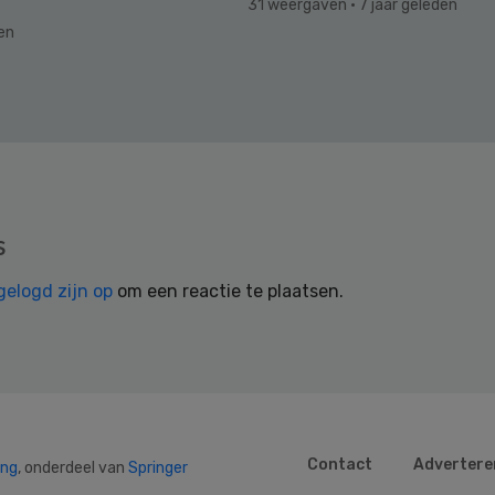
31 weergaven
· 7 jaar geleden
den
s
gelogd zijn op
om een reactie te plaatsen.
Contact
Advertere
ing
, onderdeel van
Springer