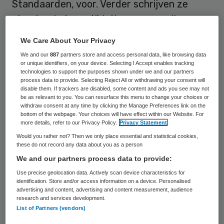
Standaarden, voor. Verder schrijven ze
steeds minder antibiotica voor en zijn ze
terughoudend in het voorschrijven van
We Care About Your Privacy
nieuwe, dure geneesmiddelen voor
We and our
887
partners store and access personal data, like browsing data
diabetes. Wel zijn er nog veel verschillen
or unique identifiers, on your device. Selecting I Accept enables tracking
technologies to support the purposes shown under we and our partners
tussen huisartsen en tussen regio’s.
process data to provide. Selecting Reject All or withdrawing your consent will
disable them. If trackers are disabled, some content and ads you see may not
be as relevant to you. You can resurface this menu to change your choices or
Dat stelt het Instituut voor Verantwoord
withdraw consent at any time by clicking the Manage Preferences link on the
bottom of the webpage. Your choices will have effect within our Website. For
Medicijngebruik (IVM) vast in zijn jaarlijkse
more details, refer to our Privacy Policy.
Privacy Statement
Monitor Voorschrijven Huisartsen
. Het is de
Would you rather not? Then we only place essential and statistical cookies,
these do not record any data about you as a person
tiende keer dat de monitor verschijnt,
We and our partners process data to provide:
waarin voor tien verschillende
Use precise geolocation data. Actively scan device characteristics for
geneesmiddelgroepen of aandoeningen een
identification. Store and/or access information on a device. Personalised
advertising and content, advertising and content measurement, audience
of meer indicatoren zijn opgenomen. De
research and services development.
resultaten gaan over het jaar 2014. Dit jaar
List of Partners (vendors)
blikt het rapport tevens terug op de