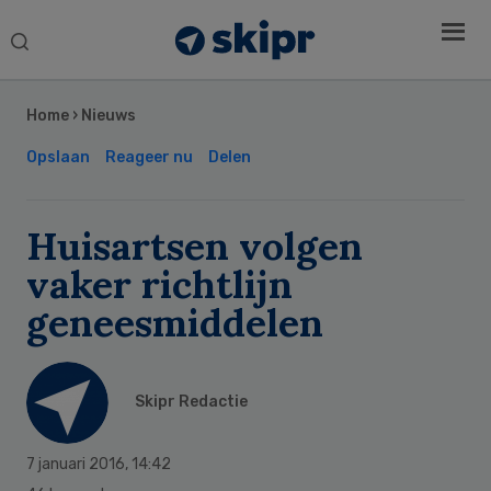
Search
this
Secondary
website
Sidebar
Home
›
Nieuws
Opslaan
Reageer nu
Delen
Huisartsen volgen
vaker richtlijn
geneesmiddelen
Skipr Redactie
7 januari 2016
,
14:42