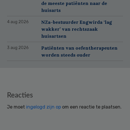
de meeste patiënten naar de
huisarts
NZa-bestuurder Engwirda ‘lag
4 aug 2026
wakker’ van rechtszaak
huisartsen
Patiënten van oefentherapeuten
3 aug 2026
worden steeds ouder
Reader
Reacties
Interactions
Je moet
ingelogd zijn op
om een reactie te plaatsen.