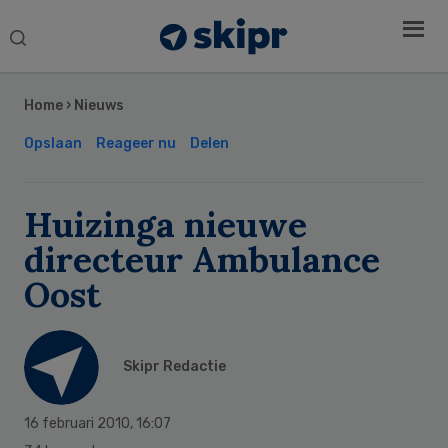
Search
this
Secondary
website
Sidebar
Home
›
Nieuws
Opslaan
Reageer nu
Delen
Huizinga nieuwe
directeur Ambulance
Oost
Skipr Redactie
16 februari 2010
,
16:07