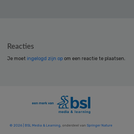
Reader
Reacties
Interactions
Je moet
ingelogd zijn op
om een reactie te plaatsen.
© 2026 | BSL Media & Learning
, onderdeel van
Springer Nature