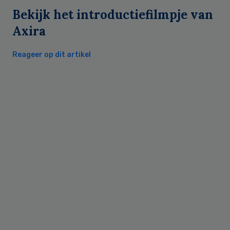
Bekijk het introductiefilmpje van
Axira
Reageer op dit artikel
Primary
Sidebar