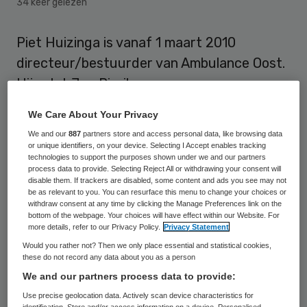
34 keer gelezen
Piet Huizinga is vanaf 1 maart 2010
directeur/bestuurder van Ambulance Oost.
Hij volgt Jan Pierik op.
We Care About Your Privacy
Deeltijdfunctie
We and our
887
partners store and access personal data, like browsing data
or unique identifiers, on your device. Selecting I Accept enables tracking
technologies to support the purposes shown under we and our partners
Huizinga zal in deeltijd aan de slag gaan bij
process data to provide. Selecting Reject All or withdrawing your consent will
Ambulance Oost
. Daarnaast blijft hij aan als
disable them. If trackers are disabled, some content and ads you see may not
be as relevant to you. You can resurface this menu to change your choices or
directeur van de
Regionale
withdraw consent at any time by clicking the Manage Preferences link on the
bottom of the webpage. Your choices will have effect within our Website. For
Ambulancevoorziening IJsselland
. De
more details, refer to our Privacy Policy.
Privacy Statement
organisaties benadrukken dat er geen
Would you rather not? Then we only place essential and statistical cookies,
these do not record any data about you as a person
sprake is van een fusie.
We and our partners process data to provide:
Use precise geolocation data. Actively scan device characteristics for
identification. Store and/or access information on a device. Personalised