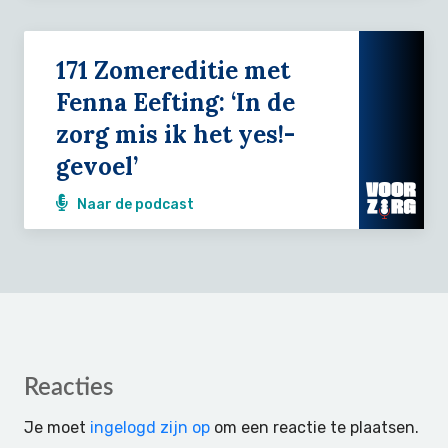
171 Zomereditie met
Fenna Eefting: ‘In de
zorg mis ik het yes!-
gevoel’
Naar de podcast
Reader
Reacties
Interactions
Je moet
ingelogd zijn op
om een reactie te plaatsen.