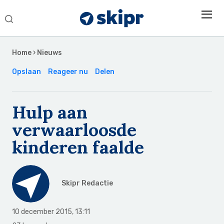
Search
this
Secondary
website
Sidebar
Home
›
Nieuws
Opslaan
Reageer nu
Delen
Hulp aan
verwaarloosde
kinderen faalde
Skipr Redactie
10 december 2015
,
13:11