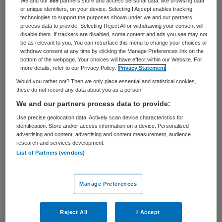
We and our
889
partners store and access personal data, like browsing data
or unique identifiers, on your device. Selecting I Accept enables tracking
Desiree Sollewijn Gelpke start per 1 mei als
technologies to support the purposes shown under we and our partners
lid van de raad van bestuur van HWW Zorg
process data to provide. Selecting Reject All or withdrawing your consent will
disable them. If trackers are disabled, some content and ads you see may not
in Den Haag. Zij gaat samen met Bert
be as relevant to you. You can resurface this menu to change your choices or
withdraw consent at any time by clicking the Manage Preferences link on the
Deitmers een collegiaal bestuur vormen, zo
bottom of the webpage. Your choices will have effect within our Website. For
more details, refer to our Privacy Policy.
Privacy Statement
heeft de zorgorganisatie bekendgemaakt.
Would you rather not? Then we only place essential and statistical cookies,
these do not record any data about you as a person
Sollewijn Gelpke is een ervaren bestuurder
We and our partners process data to provide:
in de VVT-sector, schrijft HWW Zorg.
Use precise geolocation data. Actively scan device characteristics for
Momenteel zit ze in de raad van bestuur
identification. Store and/or access information on a device. Personalised
advertising and content, advertising and content measurement, audience
van de
Swinhove Groep
in Zwijndrecht, een
research and services development.
List of Partners (vendors)
organisatie die diensten verleent op het
gebied van wonen, welzijn en zorg aan
Manage Preferences
senioren. Eerder was ze actief bij
ondermeer PwC, Verenigde Amstelhuizen
Reject All
I Accept
en woningcorporatie De Dageraad.