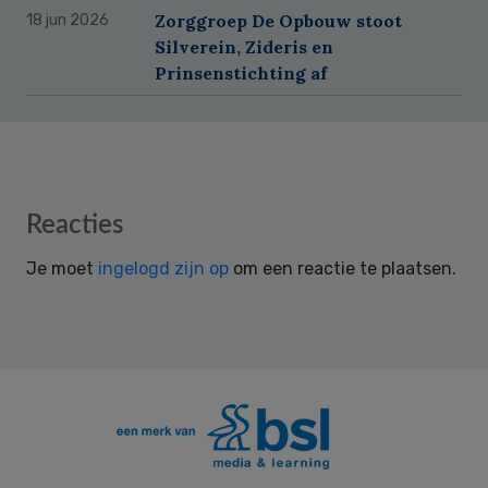
Zorggroep De Opbouw stoot
18 jun 2026
Silverein, Zideris en
Prinsenstichting af
Reader
Reacties
Interactions
Je moet
ingelogd zijn op
om een reactie te plaatsen.