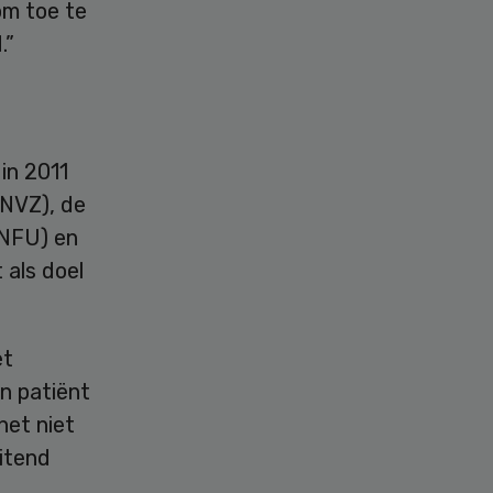
om toe te
.”
 in 2011
(NVZ), de
(NFU) en
 als doel
et
n patiënt
het niet
itend