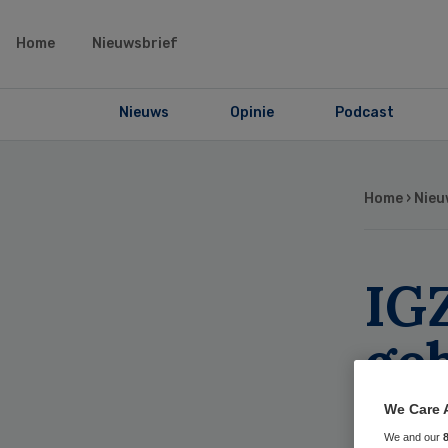
Home
Nieuwsbrief
Nieuws
Opinie
Podcast
Home
›
Nieu
IGZ
ge
ap
We Care 
We and our