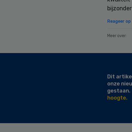
bijzonde
Reageer op d
Meer over:
Secondary
Sidebar
Dit artike
onze nie
gestaan.
hoogte.