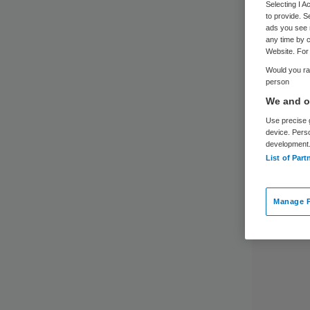
Selecting I 
to provide. S
ads you see 
any time by c
Website. For 
Would you rat
person
We and ou
Use precise g
device. Pers
development
List of Part
Manage P