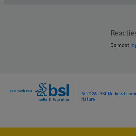
Reader
Reactie
Interactions
Je moet
in
© 2026 | BSL Media & Learn
Nature