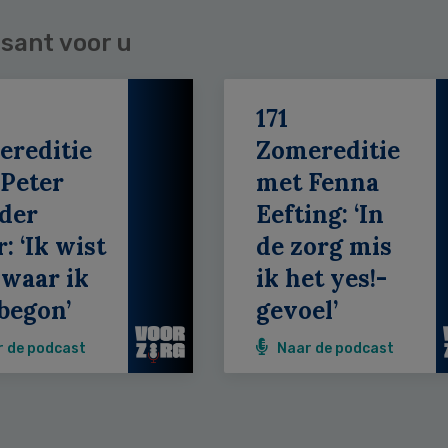
sant voor u
171
ereditie
Zomereditie
Peter
met Fenna
der
Eefting: ‘In
: ‘Ik wist
de zorg mis
 waar ik
ik het yes!-
begon’
gevoel’
r de podcast
Naar de podcast