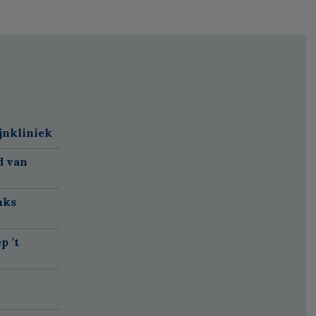
jnkliniek
d van
nks
p ’t