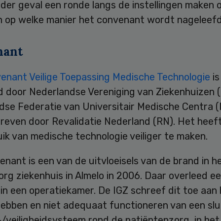
eder geval een ronde langs de instellingen maken 
en op welke manier het convenant wordt nageleefd
nant
enant Veilige Toepassing Medische Technologie
is
d door Nederlandse Vereniging van Ziekenhuizen 
dse Federatie van Universitair Medische Centra 
reven door Revalidatie Nederland (RN). Het heeft
ik van medische technologie veiliger te maken.
nant is een van de uitvloeisels van de brand in h
g ziekenhuis in Almelo in 2006. Daar overleed ee
in een operatiekamer. De IGZ schreef dit toe aan 
hebben en niet adequaat functioneren van een slu
-/veiligheidsysteem rond de patiëntenzorg, in het