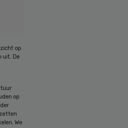
zicht op
 uit. De
atuur
ouden op
rder
pzetten
kelen. We