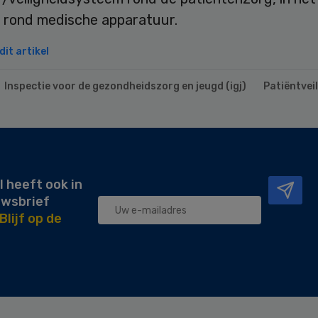
r rond medische apparatuur.
it artikel
Inspectie voor de gezondheidszorg en jeugd (igj)
Patiëntvei
l heeft ook in
uwsbrief
Blijf op de