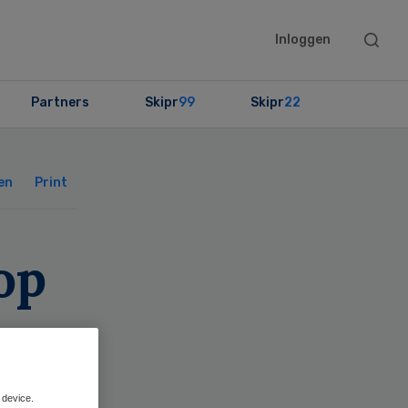
Searc
Inloggen
this
websit
Partners
Skipr
99
Skipr
22
Primary
Sidebar
en
Print
op
 device.