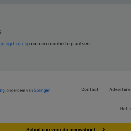
s
gelogd zijn op
om een reactie te plaatsen.
Contact
Advertere
ing
, onderdeel van
Springer
Het l
Schrijf u in voor de nieuwsbrief