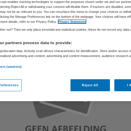
Accept enables tracking technologies to support the purposes shown under we and our partne
electing Reject All or withdrawing your consent will disable them. If trackers are disabled, so
may not be as relevant to you. You can resurface this menu to change your choices or withd
licking the Manage Preferences link on the bottom of the webpage. Your choices will have eff
Ingrid Grutters
15 februari 2013
,
14:17
57 keer gelezen
more details, refer to our Privacy Policy.
Privacy Statement
her not? Then we only place essential and statistical cookies, these do not record any data
r partners process data to provide:
eolocation data. Actively scan device characteristics for identification. Store and/or access 
onalised advertising and content, advertising and content measurement, audience research 
.
ners (vendors)
references
Reject All
I 