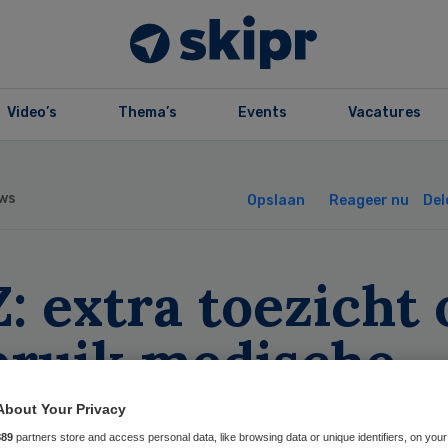
Video’s
Thema’s
Events
Vacatures
ws
Opslaan
Reageer nu
Del
: extra toezicht 
bruik medische
paratuur
About Your Privacy
889
partners store and access personal data, like browsing data or unique identifiers, on your