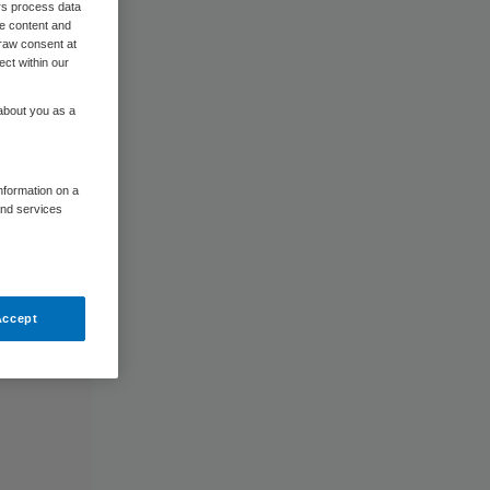
rs process data
me content and
raw consent at
ect within our
 about you as a
information on a
and services
Accept