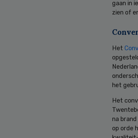
gaan in i
zien of 
Conve
Het
Conv
opgestel
Nederlan
ondersch
het gebru
Het conve
Twentebor
na brand 
op orde 
kwaliteit