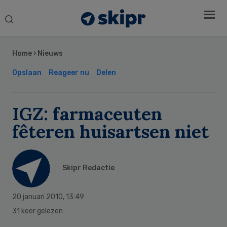
Search
this
Secondary
website
Sidebar
Home
›
Nieuws
Opslaan
Reageer nu
Delen
IGZ: farmaceuten
fêteren huisartsen niet
Skipr Redactie
20 januari 2010
,
13:49
31 keer gelezen