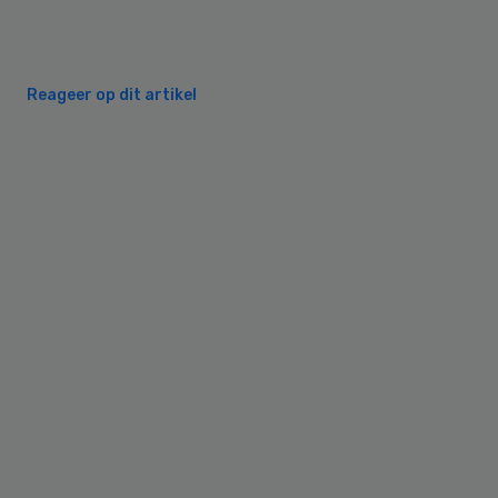
Reageer op dit artikel
Primary
Sidebar