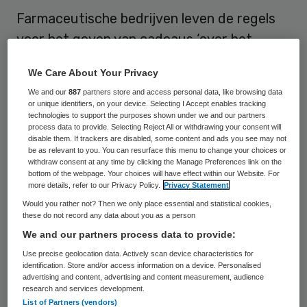
Farmaceutische bedrijven leven de regels
voor het geven van cadeaus ‘over het
algemeen’ na bij nascholingsbijeenkomsten
We Care About Your Privacy
voor huisartsen. De Inspectie voor de
We and our
887
partners store and access personal data, like browsing data
Gezondheidszorg (IGZ) toetste of de
or unique identifiers, on your device. Selecting I Accept enables tracking
technologies to support the purposes shown under we and our partners
bedrijven artsen wellicht beloonden in de
process data to provide. Selecting Reject All or withdrawing your consent will
hoop dat zij hun medicijnen vaker voor
disable them. If trackers are disabled, some content and ads you see may not
be as relevant to you. You can resurface this menu to change your choices or
zouden schrijven. Het IGZ-rapport
withdraw consent at any time by clicking the Manage Preferences link on the
bottom of the webpage. Your choices will have effect within our Website. For
verscheen dinsdag.
more details, refer to our Privacy Policy.
Privacy Statement
Would you rather not? Then we only place essential and statistical cookies,
these do not record any data about you as a person
Bevindingen IGZ
We and our partners process data to provide:
Use precise geolocation data. Actively scan device characteristics for
De
IGZ
bezocht in de periode april tot en
identification. Store and/or access information on a device. Personalised
advertising and content, advertising and content measurement, audience
met juni 2009 onaangekondigd twaalf door
research and services development.
nascholingsbijeenkomsten die door de
List of Partners (vendors)