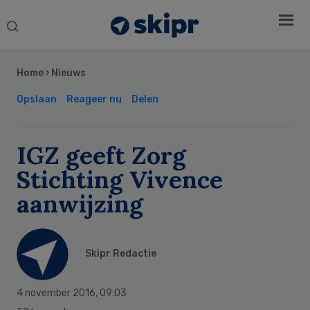
Search
this
Secondary
website
Sidebar
Home
›
Nieuws
Opslaan
Reageer nu
Delen
IGZ geeft Zorg
Stichting Vivence
aanwijzing
Skipr Redactie
4 november 2016
,
09:03