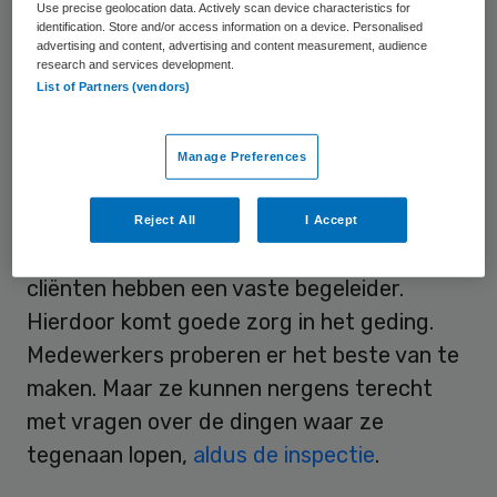
Use precise geolocation data. Actively scan device characteristics for
verdacht van fraude.
identification. Store and/or access information on a device. Personalised
advertising and content, advertising and content measurement, audience
research and services development.
List of Partners (vendors)
Orthopedagogen vertrokken
ZSV kan niet de nodige gedragskundige
Manage Preferences
ondersteuning leveren bij Boelijn, omdat
orthopedagogen vertrokken zijn of ziek of
Reject All
I Accept
nog te weinig ervaring hebben. Niet alle
cliënten hebben een vaste begeleider.
Hierdoor komt goede zorg in het geding.
Medewerkers proberen er het beste van te
maken. Maar ze kunnen nergens terecht
met vragen over de dingen waar ze
tegenaan lopen,
aldus de inspectie
.