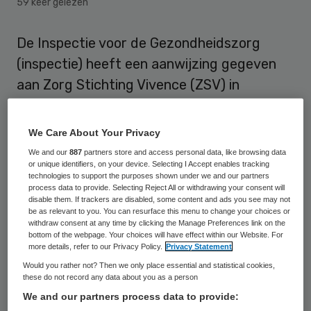
59 keer gelezen
De Inspectie voor de Gezondheidszorg
(inspectie) heeft een aanwijzing gegeven
aan Zorg Stichting Vivence (ZSV) in
Rotterdam. De aanwijzing gaat specifiek
over de locatie Boelijn van ZSV in Almere. De
We Care About Your Privacy
zorg bij Boelijn voldoet niet aan de normen
We and our
887
partners store and access personal data, like browsing data
en daarom bestaan er risico’s voor de
or unique identifiers, on your device. Selecting I Accept enables tracking
technologies to support the purposes shown under we and our partners
cliënten, aldus de inspectie.
process data to provide. Selecting Reject All or withdrawing your consent will
disable them. If trackers are disabled, some content and ads you see may not
be as relevant to you. You can resurface this menu to change your choices or
In 2015 heeft ZSV (locatie Borculo) onder
withdraw consent at any time by clicking the Manage Preferences link on the
bottom of the webpage. Your choices will have effect within our Website. For
verscherpt toezicht gestaan. De
more details, refer to our Privacy Policy.
Privacy Statement
organisatie was nog bezig met doorvoeren
Would you rather not? Then we only place essential and statistical cookies,
these do not record any data about you as a person
van verbeteringen, toen in juli 2016 de
We and our partners process data to provide:
bestuurder werd aangehouden. Hij werd