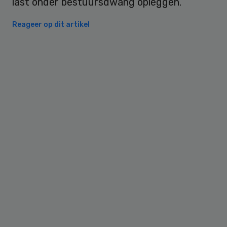
last onder bestuursdwang opleggen.
Reageer op dit artikel
Primary
Sidebar