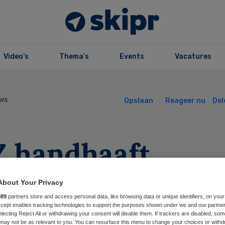
Video’s
Thema’s
Events
Vacatures
ws
Opslaan
Reageer nu
Del
Z handhaaft
renger op
About Your Privacy
arverantwoordin
889
partners store and access personal data, like browsing data or unique identifiers, on your
Accept enables tracking technologies to support the purposes shown under we and our partne
electing Reject All or withdrawing your consent will disable them. If trackers are disabled, so
may not be as relevant to you. You can resurface this menu to change your choices or withd