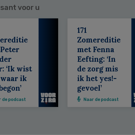
sant voor u
171
ereditie
Zomereditie
Peter
met Fenna
der
Eefting: ‘In
: ‘Ik wist
de zorg mis
 waar ik
ik het yes!-
begon’
gevoel’
r de podcast
Naar de podcast