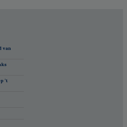
d van
nks
p ’t