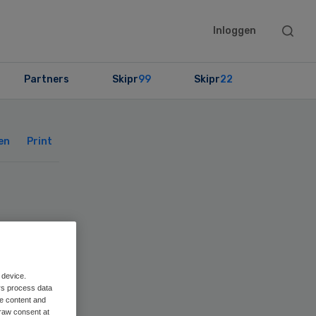
Searc
Inloggen
this
websit
Partners
Skipr
99
Skipr
22
Primary
Sidebar
en
Print
g
 device.
rs process data
me content and
raw consent at