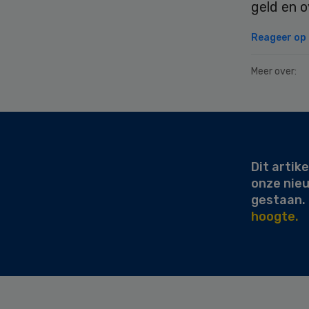
geld en o
Reageer op d
Meer over:
Secondary
Sidebar
Dit artike
onze nie
gestaan.
hoogte.