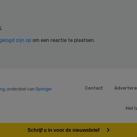
s
gelogd zijn op
om een reactie te plaatsen.
Contact
Advertere
ing
, onderdeel van
Springer
Het l
Schrijf u in voor de nieuwsbrief