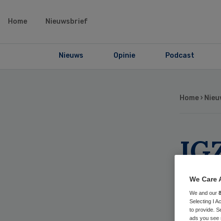
Home
Nieuwsbrief
Nieuws
Opinie
Podcast
Home
›
Nieu
IG
st
We Care 
ja
We and our
Selecting I 
to provide. S
ads you see 