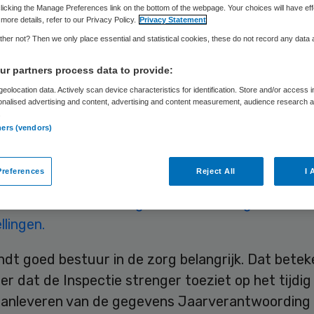
licking the Manage Preferences link on the bottom of the webpage. Your choices will have eff
more details, refer to our Privacy Policy.
Privacy Statement
her not? Then we only place essential and statistical cookies, these do not record any data
Skipr Redactie
1 juni 2015
,
13:23
25 keer gelezen
r partners process data to provide:
eolocation data. Actively scan device characteristics for identification. Store and/or access 
tie voor de Gezondheidszorg (IGZ) gaat vanaf dit
onalised advertising and content, advertising and content measurement, audience research 
.
 handhaven op de Jaarverantwoording Zorg. Inste
ners (vendors)
te laat inleveren, krijgen een last onder dwangso
 van duizend euro per week.
references
Reject All
I 
tie heeft hierover begin mei een brief gestuurd 
llingen.
ndt goed bestuur in de zorg belangrijk. Dat betek
r dat de Inspectie strenger toeziet op het tijdig
 aanleveren van de gegevens Jaarverantwoording 