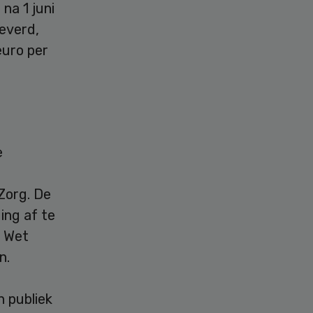
na 1 juni
everd,
euro per
e
Zorg. De
ding af te
e Wet
n.
 publiek