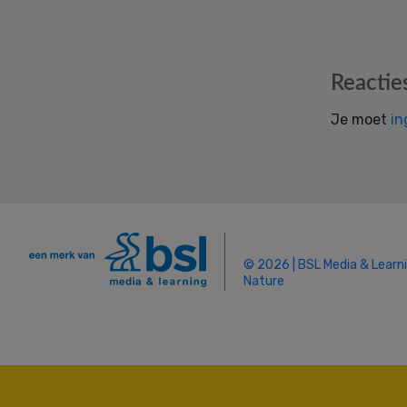
Reader
Reactie
Interactions
Je moet
in
© 2026 | BSL Media & Learn
Nature