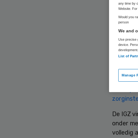
any time by c
Website. For 
Would you rat
person
We and ou
Use precise g
De Inspec
device. Pers
development
strenger
List of Part
die deze 
opgelegd
Manage P
De Inspec
zorginste
De IGZ vi
onder mee
volledig