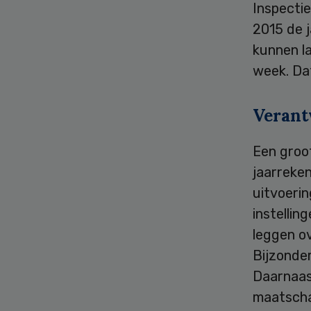
Inspectie
2015 de 
kunnen l
week. Da
Verant
Een groo
jaarreken
uitvoeri
instellin
leggen o
Bijzonde
Daarnaas
maatscha