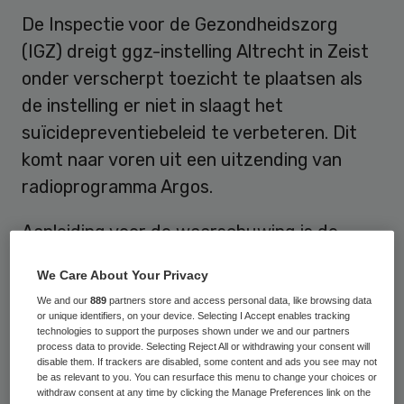
De Inspectie voor de Gezondheidszorg
(IGZ) dreigt ggz-instelling Altrecht in Zeist
onder verscherpt toezicht te plaatsen als
de instelling er niet in slaagt het
suïcidepreventiebeleid te verbeteren. Dit
komt naar voren uit een uitzending van
radioprogramma Argos.
Aanleiding voor de waarschuwing is de
zelfmoord van een patiënte in 2011. In de
We Care About Your Privacy
uitzending van 11 mei wordt de casus
We and our
889
partners store and access personal data, like browsing data
uitgebreid gereconstrueerd door
Argos.
De
or unique identifiers, on your device. Selecting I Accept enables tracking
technologies to support the purposes shown under we and our partners
vrouw werd opgenomen vanwege
process data to provide. Selecting Reject All or withdrawing your consent will
disable them. If trackers are disabled, some content and ads you see may not
suïcidegevaar maar mocht onbegeleid naar
be as relevant to you. You can resurface this menu to change your choices or
buiten, waarna ze zelfmoord pleegde. De
withdraw consent at any time by clicking the Manage Preferences link on the