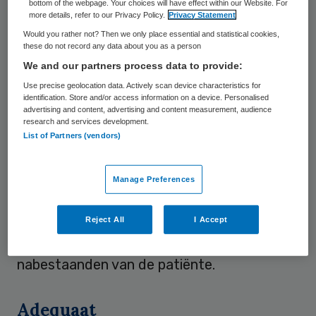
bottom of the webpage. Your choices will have effect within our Website. For
inspectie noemt dit besluit ‘onnavolgbaar’.
more details, refer to our Privacy Policy.
Privacy Statement
Would you rather not? Then we only place essential and statistical cookies,
these do not record any data about you as a person
Defensief
We and our partners process data to provide:
Use precise geolocation data. Actively scan device characteristics for
Volgens een inspectierapport zijn er bij de
identification. Store and/or access information on a device. Personalised
advertising and content, advertising and content measurement, audience
instelling al langer
problemen rondom
research and services development.
suïcidepreventie
en zal de afdeling van
List of Partners (vendors)
Altrecht in Zeist onder verscherpt toezicht
worden gesteld als er voor 1 juli niets
Manage Preferences
verbetert. Uit de reconstructie van Argos
blijkt ook dat het personeel zich defensief
Reject All
I Accept
en afwijzend opstelt tegen de familie en
nabestaanden van de patiënte.
Adequaat