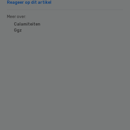
Reageer op dit artikel
Meer over:
Calamiteiten
Ggz
Primary
Sidebar