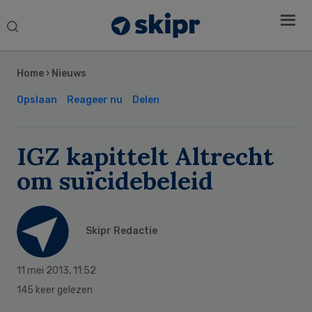
Search
this
Secondary
website
Sidebar
Home
›
Nieuws
Opslaan
Reageer nu
Delen
IGZ kapittelt Altrecht
om suïcidebeleid
Skipr Redactie
11 mei 2013
,
11:52
145 keer gelezen