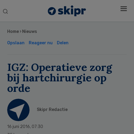
Search
this
Secondary
website
Sidebar
Home
›
Nieuws
Opslaan
Reageer nu
Delen
IGZ: Operatieve zorg
bij hartchirurgie op
orde
Skipr Redactie
16 juni 2016
,
07:30