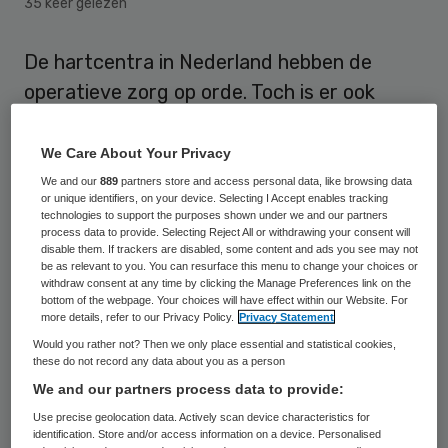
35 keer gelezen
De hartcentra in Nederland hebben de
operatieve zorg op orde. Toch is er ook
ruimte voor verbetering, concludeert de
Inspectie voor de Gezondheidszorg (IGZ) na
We Care About Your Privacy
onderzoek.
We and our
889
partners store and access personal data, like browsing data
or unique identifiers, on your device. Selecting I Accept enables tracking
technologies to support the purposes shown under we and our partners
In 2015 heeft de
inspectie
twaalf
process data to provide. Selecting Reject All or withdrawing your consent will
disable them. If trackers are disabled, some content and ads you see may not
cardiothoracale centra bezocht en daar
be as relevant to you. You can resurface this menu to change your choices or
withdraw consent at any time by clicking the Manage Preferences link on the
een aantal onderdelen van het operatief
bottom of the webpage. Your choices will have effect within our Website. For
proces getoetst. De meeste protocollen
more details, refer to our Privacy Policy.
Privacy Statement
Would you rather not? Then we only place essential and statistical cookies,
waren in orde en de medicatieveiligheid was
these do not record any data about you as a person
in vrijwel overal voldoende, schrijft de IGZ in
We and our partners process data to provide:
haar rapportage. In alle bezochte
Use precise geolocation data. Actively scan device characteristics for
identification. Store and/or access information on a device. Personalised
ziekenhuizen werden patiënten voor- en na