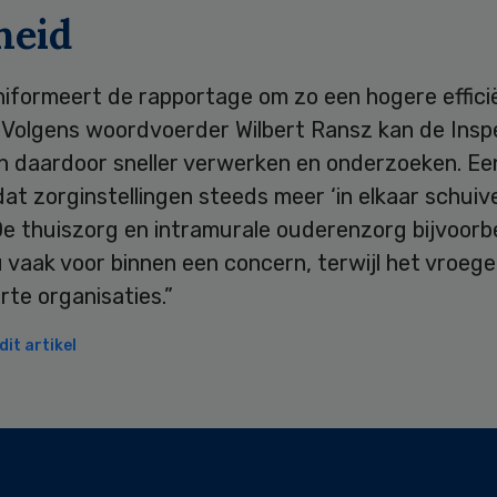
heid
iformeert de rapportage om zo een hogere efficië
. Volgens woordvoerder Wilbert Ransz kan de Insp
n daardoor sneller verwerken en onderzoeken. Ee
dat zorginstellingen steeds meer ‘in elkaar schuive
De thuiszorg en intramurale ouderenzorg bijvoorb
vaak voor binnen een concern, terwijl het vroege
te organisaties.”
it artikel