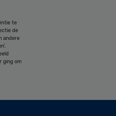
ntie te
ectie de
n andere
n’.
eeld
r ging om