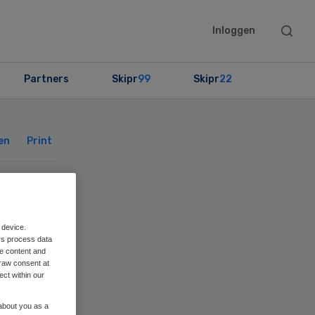
Searc
Inloggen
this
websit
Partners
Skipr
99
Skipr
22
Primary
Sidebar
en
Print
 device.
ngen
rs process data
me content and
raw consent at
ect within our
 about you as a