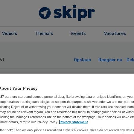
Video’s
Thema’s
Events
Vacatures
ws
Opslaan
Reageer nu
Del
Z uniformeert
About Your Privacy
887
partners store and access personal data, like browsing data or unique identifiers, on your
lamiteitenmeldi
Accept enables tracking technologies to support the purposes shown under we and our partne
electing Reject All or withdrawing your consent will disable them. If trackers are disabled, so
may not be as relevant to you. You can resurface this menu to change your choices or withd
licking the Manage Preferences link on the bottom of the webpage. Your choices will have eff
more details, refer to our Privacy Policy.
Privacy Statement
her not? Then we only place essential and statistical cookies, these do not record any data