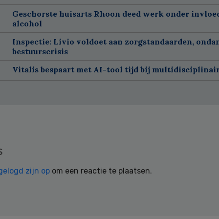
Geschorste huisarts Rhoon deed werk onder invloe
alcohol
Inspectie: Livio voldoet aan zorgstandaarden, onda
bestuurscrisis
Vitalis bespaart met AI-tool tijd bij multidisciplinai
s
gelogd zijn op
om een reactie te plaatsen.