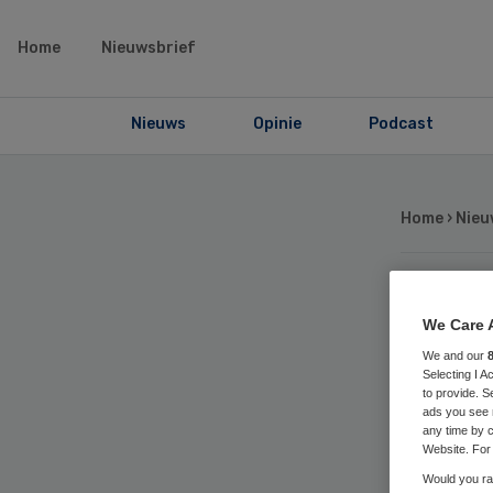
Home
Nieuwsbrief
Nieuws
Opinie
Podcast
Home
›
Nieu
IG
We Care 
We and our
ca
Selecting I 
to provide. S
ads you see 
any time by c
Website. For 
Would you rat