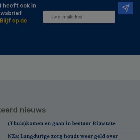
l heeft ook in
uwsbrief
Blijf op de
teerd nieuws
(Thuis)komen en gaan in bestuur Rijnstate
NZa: Langdurige zorg houdt weer geld over