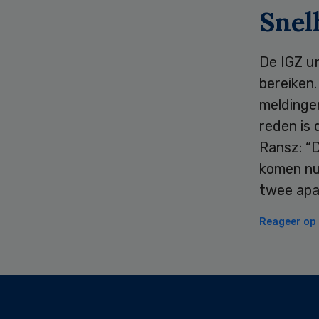
Snel
De IGZ un
bereiken
meldinge
reden is 
Ransz: “
komen nu 
twee apar
Reageer op d
Secondary
Sidebar