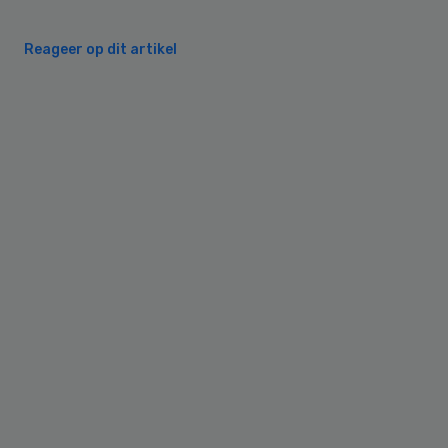
Reageer op dit artikel
Primary
Sidebar