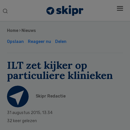
Search
this
Secondary
website
Sidebar
Home
›
Nieuws
Opslaan
Reageer nu
Delen
ILT zet kijker op
particuliere klinieken
Skipr Redactie
31 augustus 2015
,
13:34
32 keer gelezen