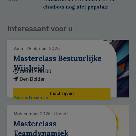
chatbots nog niet populair
Interessant voor u
Vanaf 28 oktober 2025
Masterclass Bestuurlijke
Wijsheid
00:00 - 00:00
Den Dolder
Inschrijven
Meer informatie
16 december 2025, Utrecht
Masterclass
Teamdynamiek