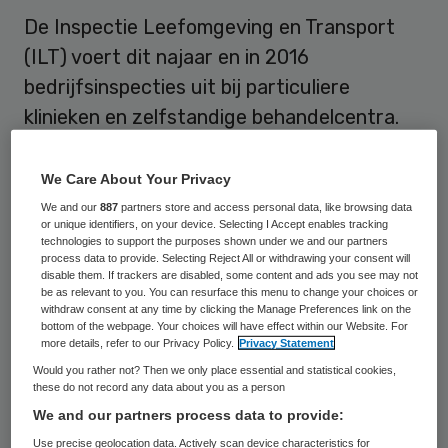
De Inspectie Leefomgeving en Transport
(ILT) voert dit najaar en in 2016
bedrijfsinspecties uit bij particuliere
klinieken en zelfstandige behandelcentra.
De ILT gaat bekijken of ze voldoen aan de
wetgeving voor het vervoer van gevaarlijke
We Care About Your Privacy
stoffen over land. De ILT wil op deze manier
We and our
887
partners store and access personal data, like browsing data
or unique identifiers, on your device. Selecting I Accept enables tracking
samen met de betrokkenen een veilig
technologies to support the purposes shown under we and our partners
process data to provide. Selecting Reject All or withdrawing your consent will
vervoer van gevaarlijke stoffen bevorderen.
disable them. If trackers are disabled, some content and ads you see may not
be as relevant to you. You can resurface this menu to change your choices or
withdraw consent at any time by clicking the Manage Preferences link on the
In de periode van 2012 tot en met 2014
bottom of the webpage. Your choices will have effect within our Website. For
heeft de ILT in twee fasen bij alle algemene
more details, refer to our Privacy Policy.
Privacy Statement
Would you rather not? Then we only place essential and statistical cookies,
ziekenhuizen in Nederland een
these do not record any data about you as a person
bedrijfsinspectie uitgevoerd. De ILT
We and our partners process data to provide:
constateerde dat destijds de wettelijke
Use precise geolocation data. Actively scan device characteristics for