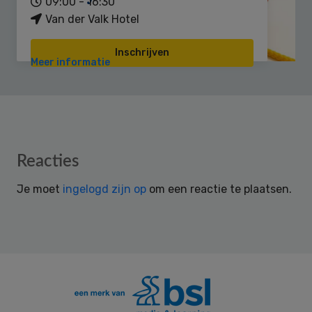
09:00 - 16:30
Van der Valk Hotel
Inschrijven
Meer informatie
Reader
Reacties
Interactions
Je moet
ingelogd zijn op
om een reactie te plaatsen.