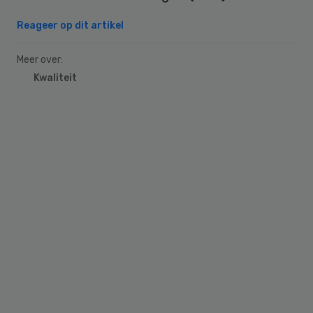
Reageer op dit artikel
Meer over:
Kwaliteit
Primary
Sidebar