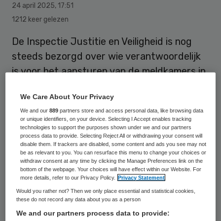
24 april 2025
,
17:51
1212 keer gelezen
De Inspectie Justitie en Veiligheid is nog
steeds bezorgd over wie verantwoordelijk
is voor het aansturen van de meldkamers in
Nederland. Volgens de inspectie zijn 25
We Care About Your Privacy
veiligheidsregio’s, 25 regionale
We and our
889
partners store and access personal data, like browsing data
ambulancevoorzieningen, de Koninklijke
or unique identifiers, on your device. Selecting I Accept enables tracking
technologies to support the purposes shown under we and our partners
Marechaussee en de ministeries van
process data to provide. Selecting Reject All or withdrawing your consent will
Justitie en Veiligheid,
Volksgezondheid
,
disable them. If trackers are disabled, some content and ads you see may not
be as relevant to you. You can resurface this menu to change your choices or
Welzijn en Sport en Defensie betrokken bij
withdraw consent at any time by clicking the Manage Preferences link on the
bottom of the webpage. Your choices will have effect within our Website. For
de meldkamers.
more details, refer to our Privacy Policy.
Privacy Statement
Would you rather not? Then we only place essential and statistical cookies,
these do not record any data about you as a person
De inspectie uitte in 2015 voor het eerst
We and our partners process data to provide: