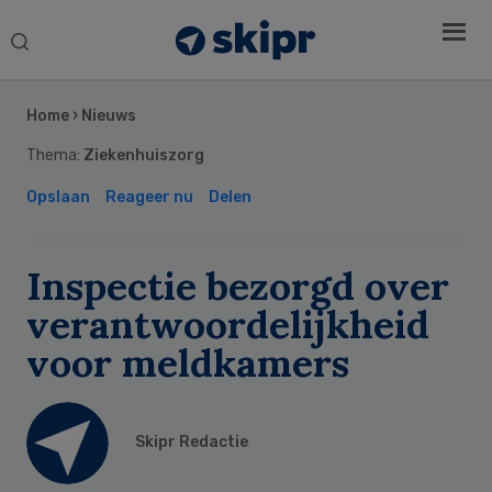
Search
this
Secondary
website
Sidebar
Home
›
Nieuws
Thema:
Ziekenhuiszorg
Opslaan
Reageer nu
Delen
Inspectie bezorgd over
verantwoordelijkheid
voor meldkamers
Skipr Redactie