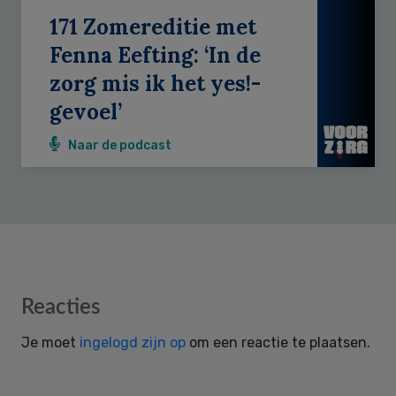
171 Zomereditie met
Fenna Eefting: ‘In de
zorg mis ik het yes!-
gevoel’
Naar de podcast
Reader
Reacties
Interactions
Je moet
ingelogd zijn op
om een reactie te plaatsen.