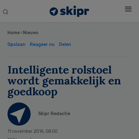
Search
this
Secondary
website
Sidebar
Home
›
Nieuws
Opslaan
Reageer nu
Delen
Intelligente rolstoel
wordt gemakkelijk en
goedkoop
Skipr Redactie
11 november 2016
,
08:00