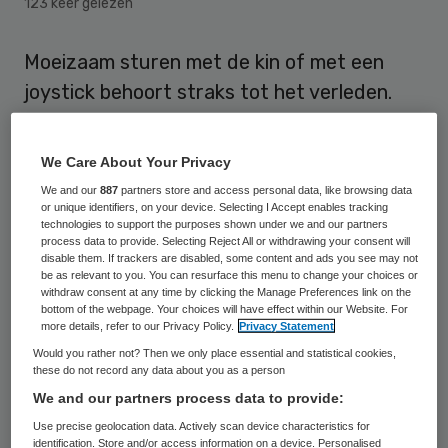
123 keer gelezen
Moeizaam sturen met de kin of met een
joystick behoort straks tot het verleden.
Rolstoelgebruikers kunnen straks een knop
indrukken en de rolstoel gaat van A naar B.
We Care About Your Privacy
De toepassing, vergelijkbaar met GPS maar
We and our
887
partners store and access personal data, like browsing data
dan nauwkeuriger, gaat zo’n 100 euro extra
or unique identifiers, on your device. Selecting I Accept enables tracking
technologies to support the purposes shown under we and our partners
kosten.
process data to provide. Selecting Reject All or withdrawing your consent will
disable them. If trackers are disabled, some content and ads you see may not
be as relevant to you. You can resurface this menu to change your choices or
De zelfrijdende/zelfdenkende rolstoel
withdraw consent at any time by clicking the Manage Preferences link on the
bottom of the webpage. Your choices will have effect within our Website. For
wordt ontwikkeld door hoofddocent
more details, refer to our Privacy Policy.
Privacy Statement
mechatronica Rufus Fraanje van de Haagse
Would you rather not? Then we only place essential and statistical cookies,
these do not record any data about you as a person
Hogeschool en vijf van zijn studenten. Zij
We and our partners process data to provide:
kregen er de
Young Professional
Use precise geolocation data. Actively scan device characteristics for
Mechatronics Award
voor, een landelijke
identification. Store and/or access information on a device. Personalised