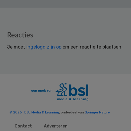
Reader
Reacties
Interactions
Je moet
ingelogd zijn op
om een reactie te plaatsen.
© 2026 | BSL Media & Learning
, onderdeel van
Springer Nature
Contact
Adverteren