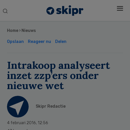
Search
this
Secondary
website
Sidebar
Home
›
Nieuws
Opslaan
Reageer nu
Delen
Intrakoop analyseert
inzet zzp’ers onder
nieuwe wet
Skipr Redactie
4 februari 2016
,
12:56