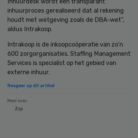
Inhuurdesk wordt een transparant
inhuurproces gerealiseerd dat al rekening
houdt met wetgeving zoals de DBA-wet”,
aldus Intrakoop.
Intrakoop is de inkoopcoöperatie van zo’n
600 zorgorganisaties. Staffing Management
Services is specialist op het gebied van
externe inhuur.
Reageer op dit artikel
Meer over:
Zzp
Primary
Sidebar