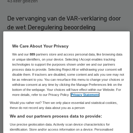
43 keer gelezen
De vervanging van de VAR-verklaring door
de wet Deregulering beoordeling
arbeidsrelaties (DBA) zal gevolgen hebben
voor zorgorganisaties die zzp’ers inzetten.
We Care About Your Privacy
Intrakoop, de inkoopcoöperatie van de zorg,
We and our
889
partners store and access personal data, like browsing data
or unique identifiers, on your device. Selecting I Accept enables tracking
en Staffing Management Services hebben
technologies to support the purposes shown under we and our partners
process data to provide. Selecting Reject All or withdrawing your consent will
een scan ontwikkeld om de financiële risico’s
disable them. If trackers are disabled, some content and ads you see may not
inzichtelijk te maken, de DBA-scan.
be as relevant to you. You can resurface this menu to change your choices or
withdraw consent at any time by clicking the Manage Preferences link on the
bottom of the webpage. Your choices will have effect within our Website. For
Na de Tweede Kamer stemde deze week
more details, refer to our Privacy Policy.
Privacy Statement
Would you rather not? Then we only place essential and statistical cookies,
ook de Eerste Kamer in met afschaffing van
these do not record any data about you as a person
de Verklaring Arbeidsrelatie (VAR) en
We and our partners process data to provide:
invoering van de wet Deregulering
Use precise geolocation data. Actively scan device characteristics for
identification. Store and/or access information on a device. Personalised
Beoordeling Arbeidsrelaties (DBA). Het doel