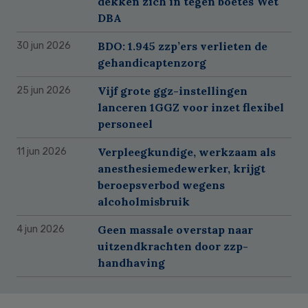
dekken zich in tegen boetes Wet
DBA
BDO: 1.945 zzp’ers verlieten de
30 jun 2026
gehandicaptenzorg
Vijf grote ggz-instellingen
25 jun 2026
lanceren 1GGZ voor inzet flexibel
personeel
Verpleegkundige, werkzaam als
11 jun 2026
anesthesiemedewerker, krijgt
beroepsverbod wegens
alcoholmisbruik
Geen massale overstap naar
4 jun 2026
uitzendkrachten door zzp-
handhaving