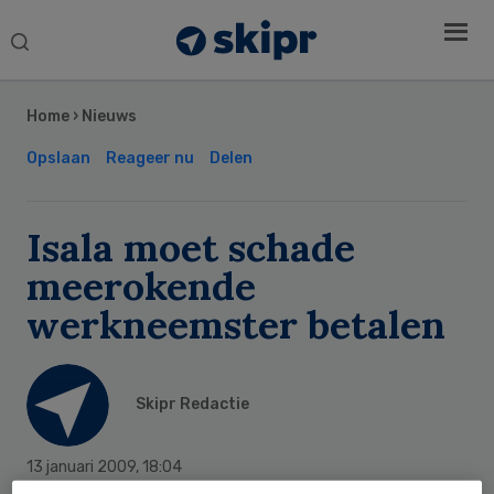
Search
this
Secondary
website
Sidebar
Home
›
Nieuws
Opslaan
Reageer nu
Delen
Isala moet schade
meerokende
werkneemster betalen
Skipr Redactie
13 januari 2009
,
18:04