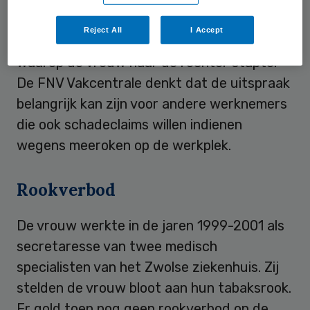
2001 raakte ze arbeidsongeschikt. Twee
Reject All
I Accept
jaar later werd haar contract beëindigd,
waarop de vrouw naar de rechter stapte.
De FNV Vakcentrale denkt dat de uitspraak
belangrijk kan zijn voor andere werknemers
die ook schadeclaims willen indienen
wegens meeroken op de werkplek.
Rookverbod
De vrouw werkte in de jaren 1999-2001 als
secretaresse van twee medisch
specialisten van het Zwolse ziekenhuis. Zij
stelden de vrouw bloot aan hun tabaksrook.
Er gold toen nog geen rookverbod op de