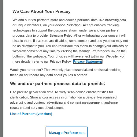
31 keer gelezen
We Care About Your Privacy
De Isala Klinieken in Zwolle moeten voor de
We and our
889
partners store and access personal data, like browsing data
or unique identifiers, on your device. Selecting I Accept enables tracking
helft opdraaien voor de schade van een ex-
technologies to support the purposes shown under we and our partners
werkneemster veroorzaakt door meeroken.
process data to provide. Selecting Reject All or withdrawing your consent will
disable them. If trackers are disabled, some content and ads you see may not
De Hoge Raad heeft dat bepaald, zo heeft
be as relevant to you. You can resurface this menu to change your choices or
withdraw consent at any time by clicking the Manage Preferences link on the
de advocaat van het ziekenhuis vandaag
bottom of the webpage. Your choices will have effect within our Website. For
more details, refer to our Privacy Policy.
Privacy Statement
bevestigd. Door meeroken is haar
Would you rather not? Then we only place essential and statistical cookies,
astmatische aandoening dusdanig
these do not record any data about you as a person
verergerd dat ze geheel arbeidsongeschikt
We and our partners process data to provide:
raakte.
Use precise geolocation data. Actively scan device characteristics for
identification. Store and/or access information on a device. Personalised
advertising and content, advertising and content measurement, audience
research and services development.
Algemeen belang
List of Partners (vendors)
De secretaresse, die astmapatiënt is, heeft
Manage Preferences
vanaf het begin geklaagd over de rook. In