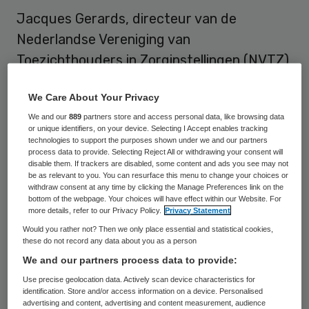
Jacques Gerards, directeur van de
Nederlandse Vereniging van
Toezichthouders in Zorginstellingen (NVTZ),
neemt afscheid van de vereniging. Gerards
We Care About Your Privacy
stond aan de wieg van de NVTZ. Nu hij de
We and our
889
partners store and access personal data, like browsing data
pensioengerechtigde leeftijd bereikt, wil hij
or unique identifiers, on your device. Selecting I Accept enables tracking
na 17 jaar het stokje overdragen.
technologies to support the purposes shown under we and our partners
process data to provide. Selecting Reject All or withdrawing your consent will
disable them. If trackers are disabled, some content and ads you see may not
be as relevant to you. You can resurface this menu to change your choices or
Opvolger Jacques Gerards
withdraw consent at any time by clicking the Manage Preferences link on the
bottom of the webpage. Your choices will have effect within our Website. For
more details, refer to our Privacy Policy.
Privacy Statement
Wanneer
Gerards
precies vertrekt, is nog
Would you rather not? Then we only place essential and statistical cookies,
niet duidelijk. “Het moment van aftreden is
these do not record any data about you as a person
We and our partners process data to provide:
nog niet bepaald. Momenteel loopt de
Use precise geolocation data. Actively scan device characteristics for
wervingsprocedure voor een opvolger”,
identification. Store and/or access information on a device. Personalised
zegt Gerards. Volgens de scheidend
advertising and content, advertising and content measurement, audience