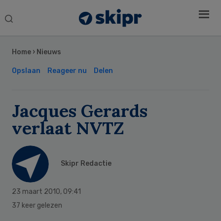
Search
this
Secondary
website
Sidebar
Home
›
Nieuws
Opslaan
Reageer nu
Delen
Jacques Gerards
verlaat NVTZ
Skipr Redactie
23 maart 2010
,
09:41
37 keer gelezen