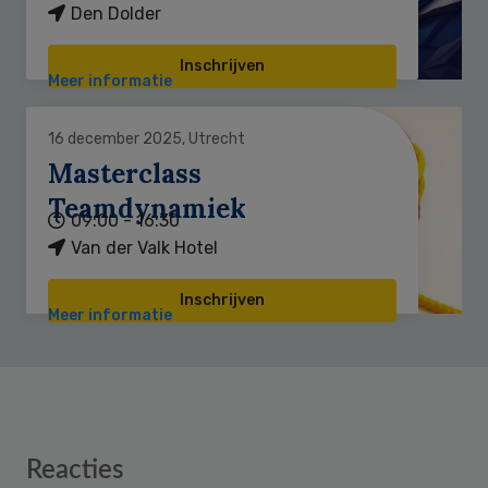
Den Dolder
Inschrijven
Meer informatie
16 december 2025, Utrecht
Masterclass
Teamdynamiek
09:00 - 16:30
Van der Valk Hotel
Inschrijven
Meer informatie
Reader
Reacties