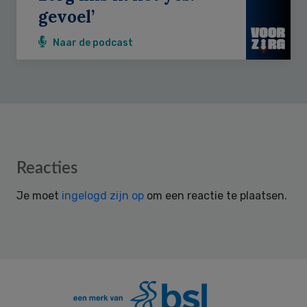
gevoel’
Naar de podcast
Reader
Reacties
Interactions
Je moet
ingelogd zijn op
om een reactie te plaatsen.