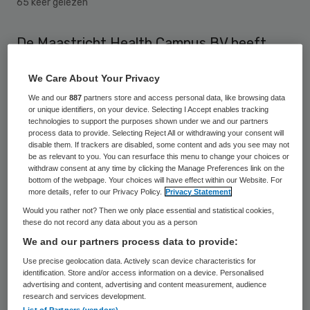
65 keer gelezen
De Maastricht Health Campus BV heeft
Jan Kees Dunning per 1 februari aangesteld
We Care About Your Privacy
als CEO. Hij ziet een leidende rol voor de
We and our
887
partners store and access personal data, like browsing data
campus bij het vercommercialiseren van
or unique identifiers, on your device. Selecting I Accept enables tracking
technologies to support the purposes shown under we and our partners
nieuwe medisch-technologische innovaties.
process data to provide. Selecting Reject All or withdrawing your consent will
disable them. If trackers are disabled, some content and ads you see may not
De
Maastricht Health Campus BV
biedt
be as relevant to you. You can resurface this menu to change your choices or
withdraw consent at any time by clicking the Manage Preferences link on the
volgens hem ook een basis tot
bottom of the webpage. Your choices will have effect within our Website. For
more details, refer to our Privacy Policy.
Privacy Statement
samenwerking met buitenlandse partijen
Would you rather not? Then we only place essential and statistical cookies,
om de doelstelling van ‘smart solutions for
these do not record any data about you as a person
healthier living’ te realiseren.
We and our partners process data to provide:
Use precise geolocation data. Actively scan device characteristics for
identification. Store and/or access information on a device. Personalised
Jan Kees Dunning
advertising and content, advertising and content measurement, audience
research and services development.