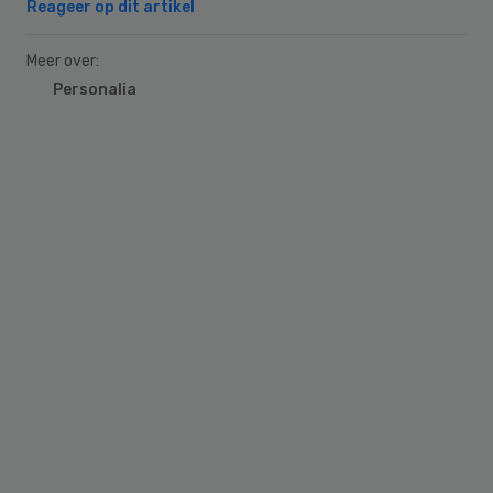
Reageer op dit artikel
Meer over:
Personalia
Primary
Sidebar