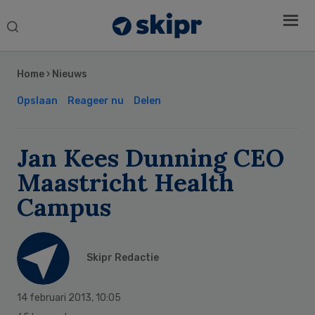
Search
this
Secondary
website
Sidebar
Home
›
Nieuws
Opslaan
Reageer nu
Delen
Jan Kees Dunning CEO
Maastricht Health
Campus
Skipr Redactie
14 februari 2013
,
10:05