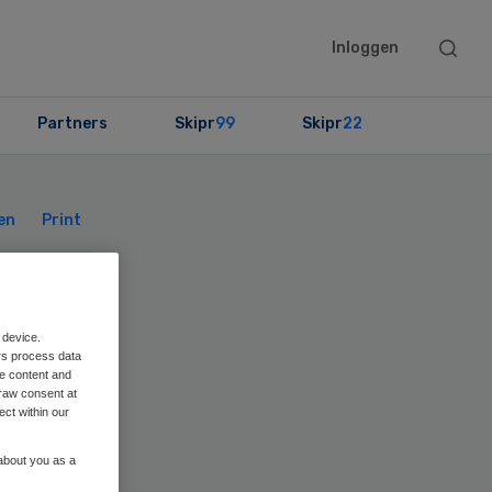
Searc
Inloggen
this
websit
Partners
Skipr
99
Skipr
22
Primary
Sidebar
en
Print
d
 device.
rs process data
me content and
raw consent at
ect within our
 about you as a