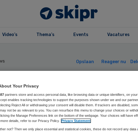
Video’s
Thema’s
Events
Vacatures
ws
Opslaan
Reageer nu
Del
n Welmers in raa
About Your Privacy
887
partners store and access personal data, like browsing data or unique identifiers, on your
Accept enables tracking technologies to support the purposes shown under we and our partne
n bestuur
electing Reject All or withdrawing your consent will disable them. If trackers are disabled, so
may not be as relevant to you. You can resurface this menu to change your choices or withd
licking the Manage Preferences link on the bottom of the webpage. Your choices will have eff
liomare
more details, refer to our Privacy Policy.
Privacy Statement
her not? Then we only place essential and statistical cookies, these do not record any data