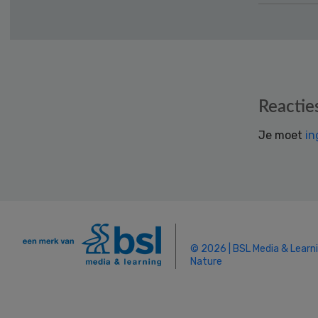
Reader
Reactie
Interactions
Je moet
in
© 2026 | BSL Media & Learn
Nature