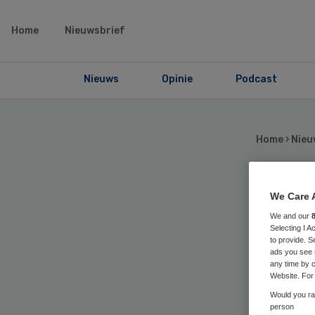
Home
Nieuwsbrief
Nieuws
Opinie
Podcast
Home
›
Nieu
Ja
We Care 
We and our
Selecting I 
va
to provide. S
ads you see 
any time by c
He
Website. For 
Would you rat
person