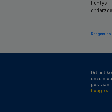
Fontys Ho
onderzoek
Reageer op d
Secondary
Sidebar
Dit artike
onze nie
gestaan.
hoogte.