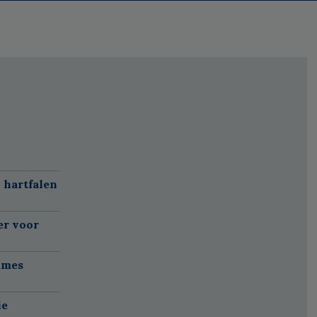
 hartfalen
er voor
ames
ie