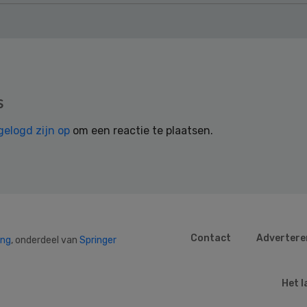
s
gelogd zijn op
om een reactie te plaatsen.
Contact
Advertere
ing
, onderdeel van
Springer
Het l